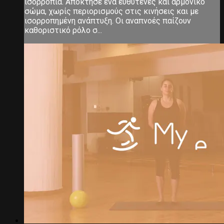
ισορροπία. Απόκτησε ένα ευθυτενές και αρμονικό
σώμα, χωρίς περιορισμούς στις κινήσεις και με
ισορροπημένη ανάπτυξη. Οι αναπνοές παίζουν
καθοριστικό ρόλο σ...