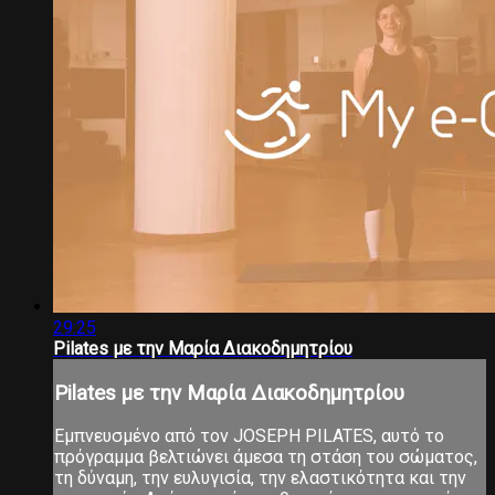
29:25
Pilates με την Μαρία Διακοδημητρίου
Pilates με την Μαρία Διακοδημητρίου
Εμπνευσμένο από τον JOSEPH PILATES, αυτό το
πρόγραμμα βελτιώνει άμεσα τη στάση του σώματος,
τη δύναμη, την ευλυγισία, την ελαστικότητα και την