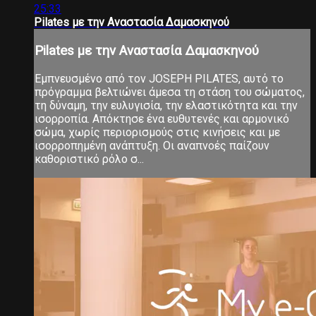
25:33
Pilates με την Αναστασία Δαμασκηνού
Pilates με την Αναστασία Δαμασκηνού
Εμπνευσμένο από τον JOSEPH PILATES, αυτό το
πρόγραμμα βελτιώνει άμεσα τη στάση του σώματος,
τη δύναμη, την ευλυγισία, την ελαστικότητα και την
ισορροπία. Απόκτησε ένα ευθυτενές και αρμονικό
σώμα, χωρίς περιορισμούς στις κινήσεις και με
ισορροπημένη ανάπτυξη. Οι αναπνοές παίζουν
καθοριστικό ρόλο σ...