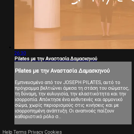
26:30
Pilates με την Αναστασία Δαμασκηνού
Pilates με την Αναστασία Δαμασκηνού
Εμπνευσμένο από τον JOSEPH PILATES, αυτό το
πρόγραμμα βελτιώνει άμεσα τη στάση του σώματος,
τη δύναμη, την ευλυγισία, την ελαστικότητα και την
ισορροπία. Απόκτησε ένα ευθυτενές και αρμονικό
σώμα, χωρίς περιορισμούς στις κινήσεις και με
ισορροπημένη ανάπτυξη. Οι αναπνοές παίζουν
καθοριστικό ρόλο σ...
Help
Terms
Privacy
Cookies