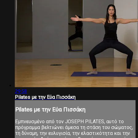
29:58
Pilates με την Εύα Πισσάκη
Pilates με την Εύα Πισσάκη
Εμπνευσμένο από τον JOSEPH PILATES, αυτό το
πρόγραμμα βελτιώνει άμεσα τη στάση του σώματος,
τη δύναμη, την ευλυγισία, την ελαστικότητα και την