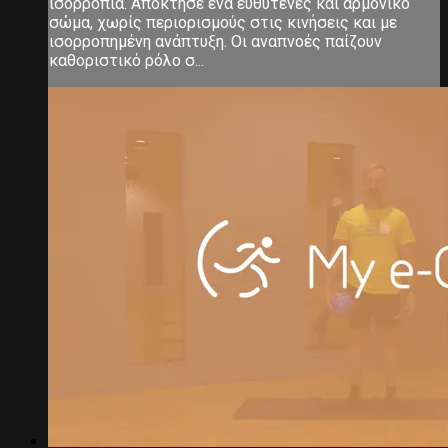
ισορροπία. Απόκτησε ένα ευθυτενές και αρμονικό
σώμα, χωρίς περιορισμούς στις κινήσεις και με
ισορροπημένη ανάπτυξη. Οι αναπνοές παίζουν
καθοριστικό ρόλο σ...