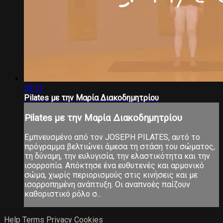
28:13
Pilates με την Μαρία Διακοδημητρίου
Pilates με την Μαρία Διακοδημητρίου
Εμπνευσμένο από τον JOSEPH PILATES, αυτό το
πρόγραμμα βελτιώνει άμεσα τη στάση του σώματος,
τη δύναμη, την ευλυγισία, την ελαστικότητα και την
ισορροπία. Απόκτησε ένα ευθυτενές και αρμονικό
σώμα, χωρίς περιορισμούς στις κινήσεις και με
ισορροπημένη ανάπτυξη. Οι αναπνοές παίζουν
καθοριστικό ρόλο σ...
Help
Terms
Privacy
Cookies