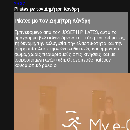
28:32
Pilates με τον Δημήτρη Κάνδρη
Pilates με τον Δημήτρη Κάνδρη
Εμπνευσμένο από τον JOSEPH PILATES, αυτό το
πρόγραμμα βελτιώνει άμεσα τη στάση του σώματος,
τη δύναμη, την ευλυγισία, την ελαστικότητα και την
ισορροπία. Απόκτησε ένα ευθυτενές και αρμονικό
σώμα, χωρίς περιορισμούς στις κινήσεις και με
ισορροπημένη ανάπτυξη. Οι αναπνοές παίζουν
καθοριστικό ρόλο σ...