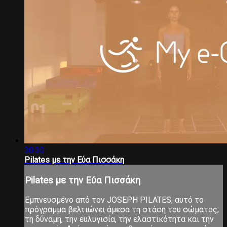
30:30
Pilates με την Εύα Πισσάκη
Pilates με την Εύα Πισσάκη
Εμπνευσμένο από τον JOSEPH PILATES, αυτό το
πρόγραμμα βελτιώνει άμεσα τη στάση του σώματος,
τη δύναμη, την ευλυγισία, την ελαστικότητα και την