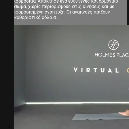
ισορροπία. Απόκτησε ένα ευθυτενές και αρμονικό
σώμα, χωρίς περιορισμούς στις κινήσεις και με
ισορροπημένη ανάπτυξη. Οι αναπνοές παίζουν
καθοριστικό ρόλο σ...