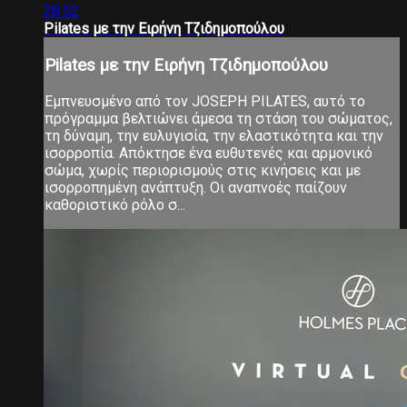
28:52
Pilates με την Ειρήνη Τζιδημοπούλου
Pilates με την Ειρήνη Τζιδημοπούλου
Εμπνευσμένο από τον JOSEPH PILATES, αυτό το
πρόγραμμα βελτιώνει άμεσα τη στάση του σώματος,
τη δύναμη, την ευλυγισία, την ελαστικότητα και την
ισορροπία. Απόκτησε ένα ευθυτενές και αρμονικό
σώμα, χωρίς περιορισμούς στις κινήσεις και με
ισορροπημένη ανάπτυξη. Οι αναπνοές παίζουν
καθοριστικό ρόλο σ...