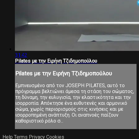
31:42
Pilates με την Ειρήνη Τζιδημοπούλου
Pilates με την Ειρήνη Τζιδημοπούλου
Εμπνευσμένο από τον JOSEPH PILATES, αυτό το
πρόγραμμα βελτιώνει άμεσα τη στάση του σώματος,
τη δύναμη, την ευλυγισία, την ελαστικότητα και την
ισορροπία. Απόκτησε ένα ευθυτενές και αρμονικό
σώμα, χωρίς περιορισμούς στις κινήσεις και με
ισορροπημένη ανάπτυξη. Οι αναπνοές παίζουν
καθοριστικό ρόλο σ...
Help
Terms
Privacy
Cookies