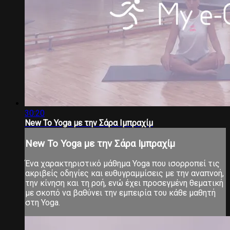
30:20
New To Yoga με την Σάρα Ιμπραχίμ
New To Yoga με την Σάρα Ιμπραχίμ
Ένα χαρακτηριστικό μάθημα Yoga που ισορροπεί τις
ακριβείς οδηγίες και ευθυγραμμίσεις με την αναπνοή,
την κίνηση και τη ροή, ενώ έχει προσεγμένη θεματική
με σκοπό να βαθύνει την εμπειρία του κάθε μαθητή
στη Yoga.