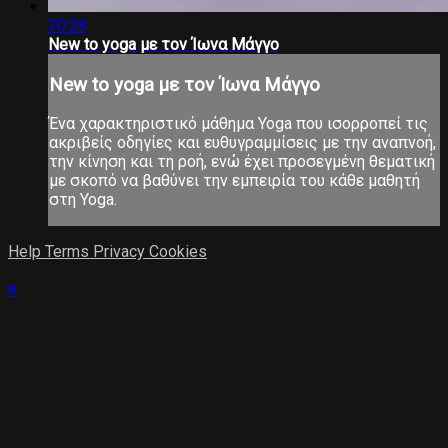
30:28
New to yoga με τον Ίωνα Μάγγο
New to yoga με τον Ίωνα Μάγγο
Ένα χαρακτηριστικό μάθημα Yoga που ισορροπεί τις
ακριβείς οδηγίες και ευθυγραμμίσεις με την αναπνοή,
την κίνηση και τη ροή, ενώ έχει προσεγμένη θεματική
με σκοπό να βαθύνει την εμπειρία του κάθε μαθητή
στη Yoga.
Help
Terms
Privacy
Cookies
×