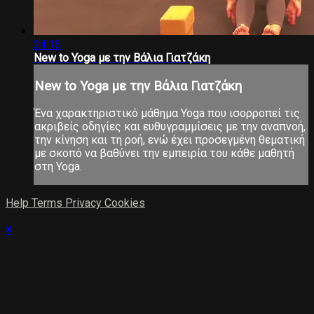
24:16
New to Yoga με την Βάλια Γιατζάκη
New to Yoga με την Βάλια Γιατζάκη
Ένα χαρακτηριστικό μάθημα Yoga που ισορροπεί τις
ακριβείς οδηγίες και ευθυγραμμίσεις με την αναπνοή,
την κίνηση και τη ροή, ενώ έχει προσεγμένη θεματική
με σκοπό να βαθύνει την εμπειρία του κάθε μαθητή
στη Yoga.
Help
Terms
Privacy
Cookies
×