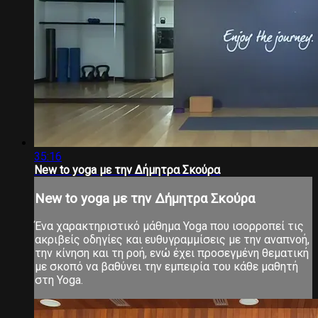
35:16
New to yoga με την Δήμητρα Σκούρα
New to yoga με την Δήμητρα Σκούρα
Ένα χαρακτηριστικό μάθημα Yoga που ισορροπεί τις
ακριβείς οδηγίες και ευθυγραμμίσεις με την αναπνοή,
την κίνηση και τη ροή, ενώ έχει προσεγμένη θεματική
με σκοπό να βαθύνει την εμπειρία του κάθε μαθητή
στη Yoga.