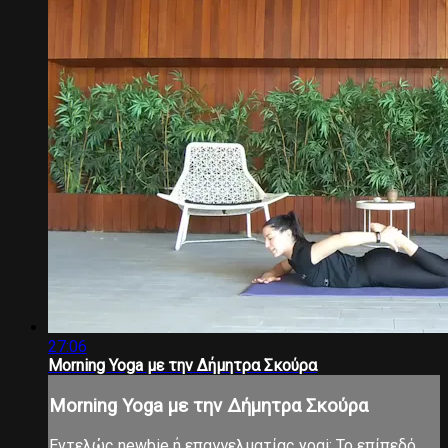
27:06
Morning Yoga με την Δήμητρα Σκούρα
Morning Yoga με την Δήμητρα Σκούρα
Εντελώς newbie ή επαγγελματίας yogi; Το επίπεδό