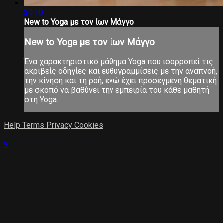
30:10
New to Yoga με τον ίων Μάγγο
New to Yoga με τον ίων Μάγγο
Ένα χαρακτηριστικό μάθημα Yoga που ισορροπεί τις
ακριβείς οδηγίες και ευθυγραμμίσεις με την αναπνοή,
την κίνηση και τη ροή, ενώ έχει προσεγμένη θεματική
με σκοπό να βαθύνει την εμπειρία του κάθε μαθητή
στη Yoga.
Help
Terms
Privacy
Cookies
×