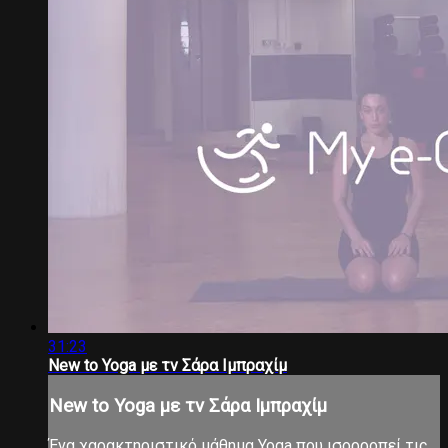
31:23
New to Yoga με τν Σάρα Ιμπραχίμ
New to Yoga με τν Σάρα Ιμπραχίμ
Ένα χαρακτηριστικό μάθημα Yoga που ισορροπεί τις