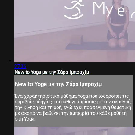
27:36
New to Yoga με την Σάρα Ιμπραχίμ
New to Yoga με την Σάρα Ιμπραχίμ
Ένα χαρακτηριστικό μάθημα Yoga που ισορροπεί τις
ακριβείς οδηγίες και ευθυγραμμίσεις με την αναπνοή,
την κίνηση και τη ροή, ενώ έχει προσεγμένη θεματική
με σκοπό να βαθύνει την εμπειρία του κάθε μαθητή
στη Yoga.