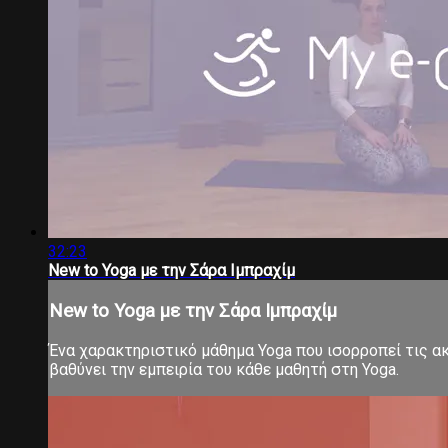
32:23
New to Yoga με την Σάρα Ιμπραχίμ
New to Yoga με την Σάρα Ιμπραχίμ
Ένα χαρακτηριστικό μάθημα Yoga που ισορροπεί τις ακρ
βαθύνει την εμπειρία του κάθε μαθητή στη Yoga.