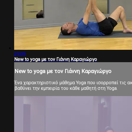
29:09
New to yoga με τον Γιάννη Καραγιώργο
New to yoga με τον Γιάννη Καραγιώργο
Ένα χαρακτηριστικό μάθημα Yoga που ισορροπεί τις ακρ
βαθύνει την εμπειρία του κάθε μαθητή στη Yoga.