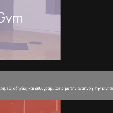
ιβείς οδηγίες και ευθυγραμμίσεις με την αναπνοή, την κίνησ