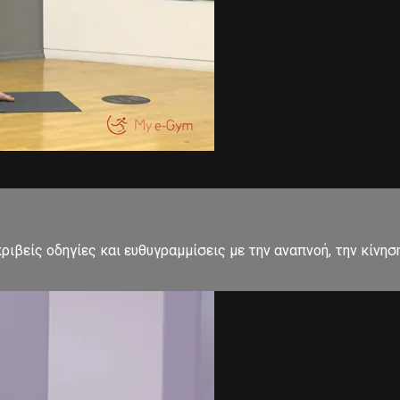
ιβείς οδηγίες και ευθυγραμμίσεις με την αναπνοή, την κίνησ