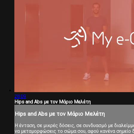
28:09
Hips and Abs με τον Μάριο Μελέτη
Hips and Abs με τον Μάριο Μελέτη
Η ένταση, σε μικρές δόσεις, σε συνδυασμό με διαλείμ
να μεταμορφώσεις το σώμα σου, αφού κανένα σημείο δ