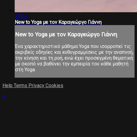
30:04
New to Yoga με τον Καραγεώργο Γιάννη
New to Yoga με τον Καραγεώργο Γιάννη
Ένα χαρακτηριστικό μάθημα Yoga που ισορροπεί τις
ακριβείς οδηγίες και ευθυγραμμίσεις με την αναπνοή,
την κίνηση και τη ροή, ενώ έχει προσεγμένη θεματική
με σκοπό να βαθύνει την εμπειρία του κάθε μαθητή
στη Yoga.
Help
Terms
Privacy
Cookies
×