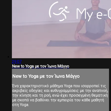
29:07
New to Yoga με τον Ίωνα Μάγγο
New to Yoga με τον Ίωνα Μάγγο
Ένα χαρακτηριστικό μάθημα Yoga που ισορροπεί τις
ακριβείς οδηγίες και ευθυγραμμίσεις με την αναπνοή,
την κίνηση και τη ροή, ενώ έχει προσεγμένη θεματική
με σκοπό να βαθύνει την εμπειρία του κάθε μαθητή
στη Yoga.