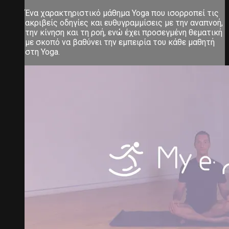
Ένα χαρακτηριστικό μάθημα Yoga που ισορροπεί τις
ακριβείς οδηγίες και ευθυγραμμίσεις με την αναπνοή,
την κίνηση και τη ροή, ενώ έχει προσεγμένη θεματική
με σκοπό να βαθύνει την εμπειρία του κάθε μαθητή
στη Yoga.