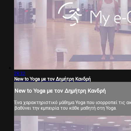
28:32
New to Yoga με τον Δημήτρη Κανδρή
New to Yoga με τον Δημήτρη Κανδρή
Ένα χαρακτηριστικό μάθημα Yoga που ισορροπεί τις ακρ
βαθύνει την εμπειρία του κάθε μαθητή στη Yoga.