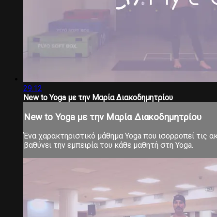
29:12
New to Yoga με την Μαρία Διακοδημητρίου
New to Yoga με την Μαρία Διακοδημητρίου
Ένα χαρακτηριστικό μάθημα Yoga που ισορροπεί τις ακρ
βαθύνει την εμπειρία του κάθε μαθητή στη Yoga.