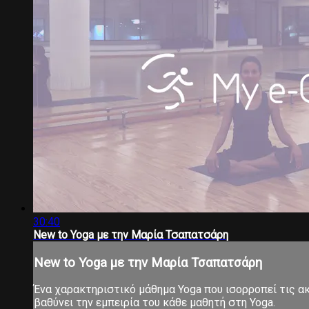
30:40
New to Yoga με την Μαρία Τσαπατσάρη
New to Yoga με την Μαρία Τσαπατσάρη
Ένα χαρακτηριστικό μάθημα Yoga που ισορροπεί τις ακρ
βαθύνει την εμπειρία του κάθε μαθητή στη Yoga.