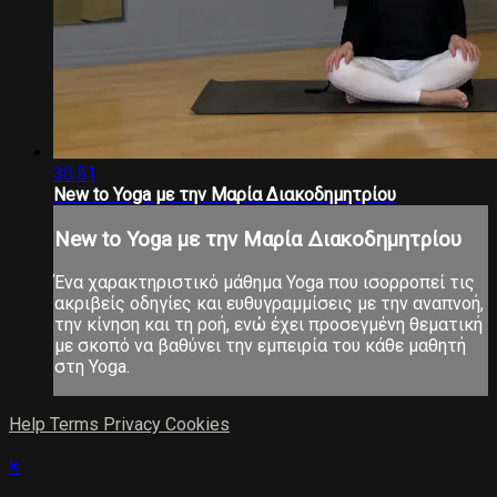
30:51
New to Yoga με την Μαρία Διακοδημητρίου
New to Yoga με την Μαρία Διακοδημητρίου
Ένα χαρακτηριστικό μάθημα Yoga που ισορροπεί τις
ακριβείς οδηγίες και ευθυγραμμίσεις με την αναπνοή,
την κίνηση και τη ροή, ενώ έχει προσεγμένη θεματική
με σκοπό να βαθύνει την εμπειρία του κάθε μαθητή
στη Yoga.
Help
Terms
Privacy
Cookies
×