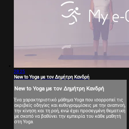
28:25
New to Yoga με τον Δημήτρη Κανδρή
New to Yoga με τον Δημήτρη Κανδρή
Ένα χαρακτηριστικό μάθημα Yoga που ισορροπεί τις
ακριβείς οδηγίες και ευθυγραμμίσεις με την αναπνοή,
την κίνηση και τη ροή, ενώ έχει προσεγμένη θεματική
με σκοπό να βαθύνει την εμπειρία του κάθε μαθητή
στη Yoga.