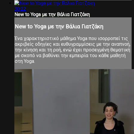
30:22
New to Yoga με την Βάλια Γιατζάκη
New to Yoga με την Βάλια Γιατζάκη
Ένα χαρακτηριστικό μάθημα Yoga που ισορροπεί τις
ακριβείς οδηγίες και ευθυγραμμίσεις με την αναπνοή,
την κίνηση και τη ροή, ενώ έχει προσεγμένη θεματική
με σκοπό να βαθύνει την εμπειρία του κάθε μαθητή
στη Yoga.