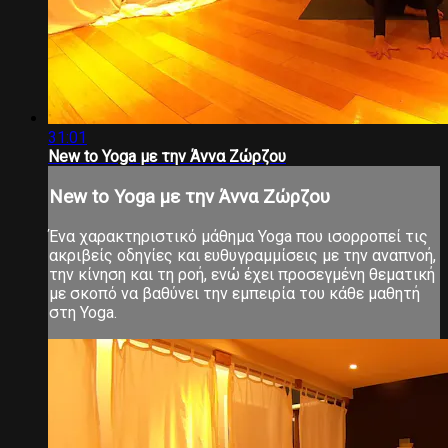
31:01
New to Yoga με την Άννα Ζώρζου
New to Yoga με την Άννα Ζώρζου
Ένα χαρακτηριστικό μάθημα Yoga που ισορροπεί τις
ακριβείς οδηγίες και ευθυγραμμίσεις με την αναπνοή,
την κίνηση και τη ροή, ενώ έχει προσεγμένη θεματική
με σκοπό να βαθύνει την εμπειρία του κάθε μαθητή
στη Yoga.