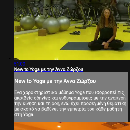
51:00
New to Yoga με την Άννα Ζώρζου
New to Yoga με την Άννα Ζώρζου
Ένα χαρακτηριστικό μάθημα Yoga που ισορροπεί τις
ακριβείς οδηγίες και ευθυγραμμίσεις με την αναπνοή,
την κίνηση και τη ροή, ενώ έχει προσεγμένη θεματική
με σκοπό να βαθύνει την εμπειρία του κάθε μαθητή
στη Yoga.