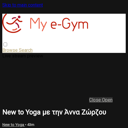
Skip to main content
Browse
Search
Live stream preview
Close
Open
New to Yoga με την Άννα Ζώρζου
New to Yoga
• 43m