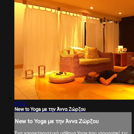
41:22
New to Yoga με την Άννα Ζώρζου
New to Yoga με την Άννα Ζώρζου
Ένα χαρακτηριστικό μάθημα Yoga που ισορροπεί τις