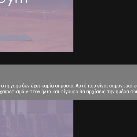
στη yoga δεν έχει καμία σημασία. Αυτό που είναι σημαντικό ε
αιρετισμών στον ήλιο και σίγουρα θα αρχίσεις την ημέρα σου μ