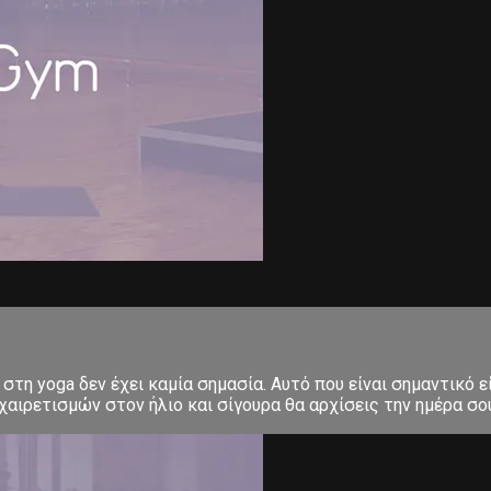
στη yoga δεν έχει καμία σημασία. Αυτό που είναι σημαντικό ε
αιρετισμών στον ήλιο και σίγουρα θα αρχίσεις την ημέρα σου μ