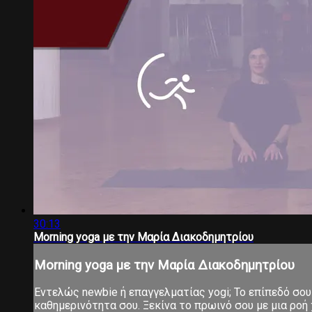
30:13
Morning yoga με την Μαρία Διακοδημητρίου
Morning yoga με την Μαρία Διακοδημητρίου
Εντελώς newbie ή επαγγελματίας yogi; Το επίπεδό σου 
καθημερινότητα σου. Ξεκίνα το πρωινό σου με μια ροή χ