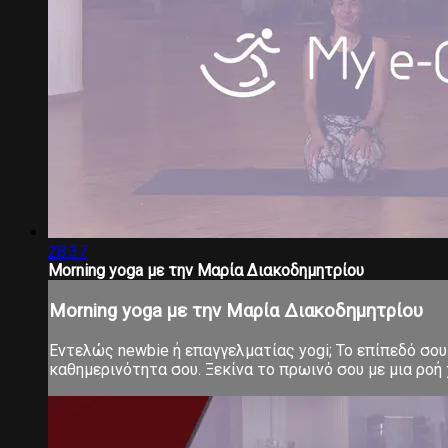
28:37
Morning yoga με την Μαρία Διακοδημητρίου
Morning yoga με την Μαρία Διακοδημητρίου
Εντελώς newbie ή επαγγελματίας yogi; Το επίπεδό σου 
καθημερινότητα σου. Ξεκίνα το πρωινό σου με μια ροή χ