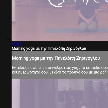
29:47
Morning yoga με την Πηνελόπη Ζηρινόγλου
Morning yoga με την Πηνελόπη Ζηρινόγλου
Εντελώς newbie ή επαγγελματίας yogi; Το επίπεδό σου 
καθημερινότητα σου. Ξεκίνα το πρωινό σου με μια ροή χ