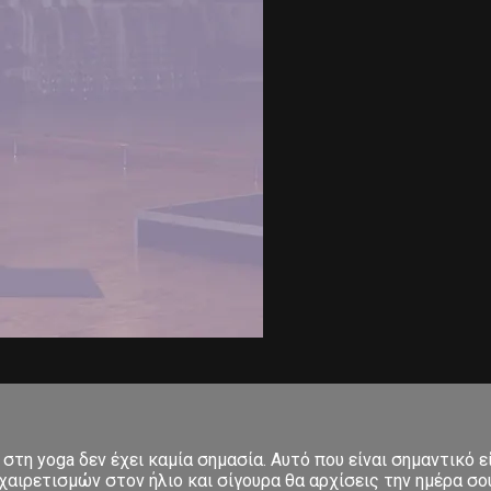
στη yoga δεν έχει καμία σημασία. Αυτό που είναι σημαντικό ε
αιρετισμών στον ήλιο και σίγουρα θα αρχίσεις την ημέρα σου μ