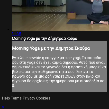
31:35
Morning Yoga με την Δήμητρα Σκούρα
Morning Yoga με την Δήμητρα Σκούρα
Εντελώς newbie ή επαγγελματίας yogi; Το επίπεδό
σου στη yoga δεν έχει καμία σημασία. Αυτό που είναι
σημαντικό είναι το γεγονός ότι η πρακτική μπορεί να
βελτιώσει την καθημερινότητα σου. Ξεκίνα το
πρωινό σου με μια ροή χαιρετισμών στον ήλιο και
σίγουρα θα αρχίσεις την ημέρα σου με αισιοδοξία και
θ...
Help
Terms
Privacy
Cookies
×