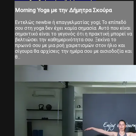
Morning Yoga με την Δήμητρα Σκούρα
Εντελώς newbie ή επαγγελματίας yogi; Το επίπεδό
σου στη yoga δεν έχει καμία σημασία. Αυτό που είναι
σημαντικό είναι το γεγονός ότι η πρακτική μπορεί να
βελτιώσει την καθημερινότητα σου. Ξεκίνα το
πρωινό σου με μια ροή χαιρετισμών στον ήλιο και
σίγουρα θα αρχίσεις την ημέρα σου με αισιοδοξία και
θ...