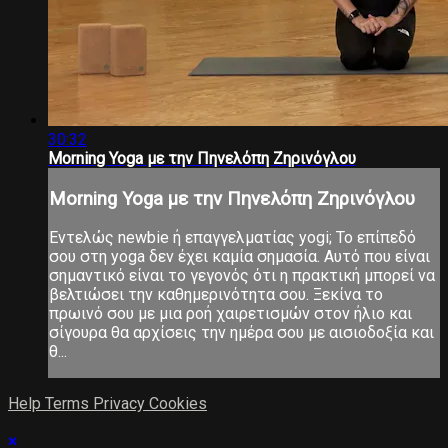
30:32
Morning Yoga με την Πηνελόπη Ζηρινόγλου
Morning Yoga με την Πηνελόπη Ζηρινόγλου
Εντελώς newbie ή επαγγελματίας yogi; Το επίπεδό
σου στη yoga δεν έχει καμία σημασία. Αυτό που είναι
σημαντικό είναι το γεγονός ότι η πρακτική μπορεί να
βελτιώσει την καθημερινότητα σου. Ξεκίνα το
πρωινό σου με μια ροή χαιρετισμών στον ήλιο και
σίγουρα θα αρχίσεις την ημέρα σου με αισιοδοξία και
θ...
Help
Terms
Privacy
Cookies
×