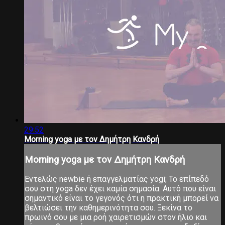
29:52
Morning yoga με τον Δημήτρη Κανδρή
Morning yoga με τον Δημήτρη Κανδρή
Εντελώς newbie ή επαγγελματίας yogi; Το επίπεδό
σου στη yoga δεν έχει καμία σημασία. Αυτό που είναι
σημαντικό είναι το γεγονός ότι η πρακτική μπορεί να
βελτιώσει την καθημερινότητα σου. Ξεκίνα το
πρωινό σου με μια ροή χαιρετισμών στον ήλιο και