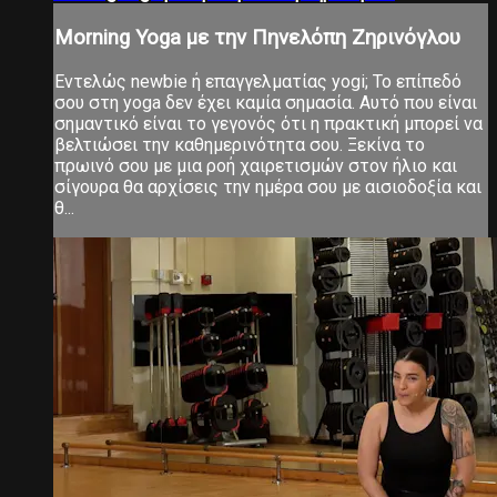
Morning Yoga με την Πηνελόπη Ζηρινόγλου
Εντελώς newbie ή επαγγελματίας yogi; Το επίπεδό
σου στη yoga δεν έχει καμία σημασία. Αυτό που είναι
σημαντικό είναι το γεγονός ότι η πρακτική μπορεί να
βελτιώσει την καθημερινότητα σου. Ξεκίνα το
πρωινό σου με μια ροή χαιρετισμών στον ήλιο και
σίγουρα θα αρχίσεις την ημέρα σου με αισιοδοξία και
θ...