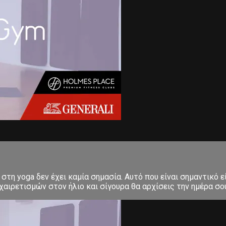
στη yoga δεν έχει καμία σημασία. Αυτό που είναι σημαντικό ε
αιρετισμών στον ήλιο και σίγουρα θα αρχίσεις την ημέρα σου μ