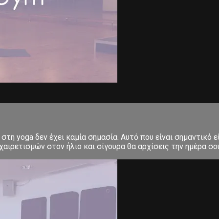
στη yoga δεν έχει καμία σημασία. Αυτό που είναι σημαντικό ε
αιρετισμών στον ήλιο και σίγουρα θα αρχίσεις την ημέρα σου μ