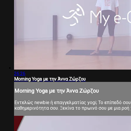
26:26
Morning Yoga με την Άννα Ζώρζου
Morning Yoga με την Άννα Ζώρζου
Εντελώς newbie ή επαγγελματίας yogi; Το επίπεδό σου 
καθημερινότητα σου. Ξεκίνα το πρωινό σου με μια ροή χ