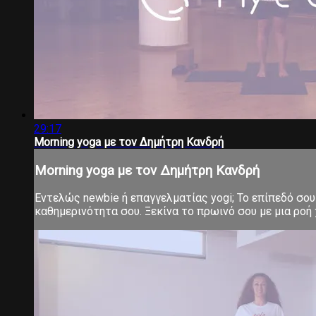
29:17
Morning yoga με τον Δημήτρη Κανδρή
Morning yoga με τον Δημήτρη Κανδρή
Εντελώς newbie ή επαγγελματίας yogi; Το επίπεδό σου 
καθημερινότητα σου. Ξεκίνα το πρωινό σου με μια ροή χ