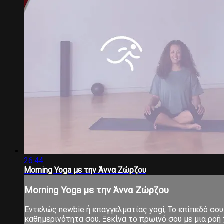
26:44
Morning Yoga με την Άννα Ζώρζου
Morning Yoga με την Άννα Ζώρζου
Εντελώς newbie ή επαγγελματίας yogi; Το επίπεδό σου 
καθημερινότητα σου. Ξεκίνα το πρωινό σου με μια ροή χ