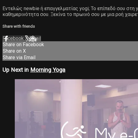
Εντελώς newbie ή επαγγελματίας yogi; Το επίπεδό σου στη yo
καθημερινότητα σου. Ξεκίνα το πρωινό σου με μια ροή χαιρε
Share with friends
Facebook
X
Email
Share on Facebook
Share on X
Share via Email
Up Next in
Morning Yoga