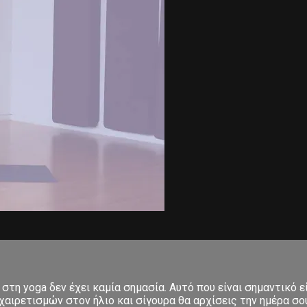
στη yoga δεν έχει καμία σημασία. Αυτό που είναι σημαντικό ε
αιρετισμών στον ήλιο και σίγουρα θα αρχίσεις την ημέρα σου μ