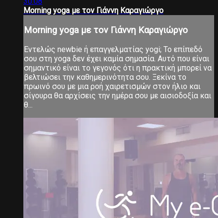
30:08
Morning yoga με τον Γιάννη Καραγιώργο
Morning yoga με τον Γιάννη Καραγιώργο
Εντελώς newbie ή επαγγελματίας yogi; Το επίπεδό
σου στη yoga δεν έχει καμία σημασία. Αυτό που είναι
σημαντικό είναι το γεγονός ότι η πρακτική μπορεί να
βελτιώσει την καθημερινότητα σου. Ξεκίνα το
πρωινό σου με μια ροή χαιρετισμών στον ήλιο και
σίγουρα θα αρχίσεις την ημέρα σου με αισιοδοξία και
θ...