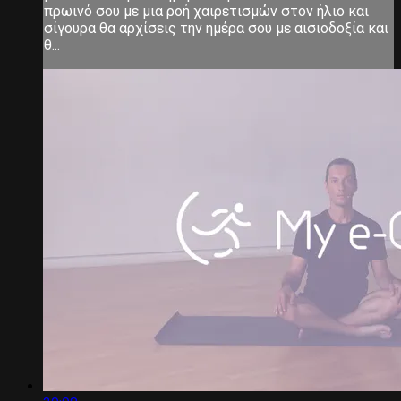
πρωινό σου με μια ροή χαιρετισμών στον ήλιο και
σίγουρα θα αρχίσεις την ημέρα σου με αισιοδοξία και
θ...