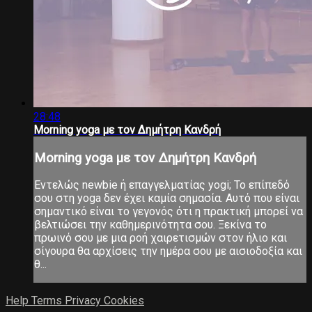
28:48
Morning yoga με τον Δημήτρη Κανδρή
Morning yoga με τον Δημήτρη Κανδρή
Εντελώς newbie ή επαγγελματίας yogi; Το επίπεδό
σου στη yoga δεν έχει καμία σημασία. Αυτό που είναι
σημαντικό είναι το γεγονός ότι η πρακτική μπορεί να
βελτιώσει την καθημερινότητα σου. Ξεκίνα το
πρωινό σου με μια ροή χαιρετισμών στον ήλιο και
σίγουρα θα αρχίσεις την ημέρα σου με αισιοδοξία και
θ...
Help
Terms
Privacy
Cookies