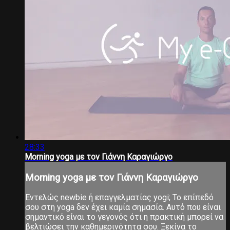
28:33
Morning yoga με τον Γιάννη Καραγιώργο
Morning yoga με τον Γιάννη Καραγιώργο
Εντελώς newbie ή επαγγελματίας yogi; Το επίπεδό
σου στη yoga δεν έχει καμία σημασία. Αυτό που είναι
σημαντικό είναι το γεγονός ότι η πρακτική μπορεί να
βελτιώσει την καθημερινότητα σου. Ξεκίνα το