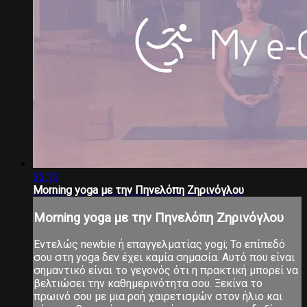
32:13
Morning yoga με την Πηνελόπη Ζηρινόγλου
Morning yoga με την Πηνελόπη Ζηρινόγλου
Εντελώς newbie ή επαγγελματίας yogi; Το επίπεδό
σου στη yoga δεν έχει καμία σημασία. Αυτό που είναι
σημαντικό είναι το γεγονός ότι η πρακτική μπορεί να
βελτιώσει την καθημερινότητα σου. Ξεκίνα το
πρωινό σου με μια ροή χαιρετισμών στον ήλιο και