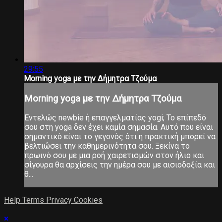
29:55
Morning yoga με την Δήμητρα Τζούμα
Morning yoga με την Δήμητρα Τζούμα
Εντελώς newbie ή επαγγελματίας yogi; Το επίπεδό
σου στη yoga δεν έχει καμία σημασία. Αυτό που είναι
σημαντικό είναι το γεγονός ότι η πρακτική μπορεί να
βελτιώσει την καθημερινότητα σου. Ξεκίνα το
πρωινό σου με μια ροή χαιρετισμών στον ήλιο και
σίγουρα θα αρχίσεις την ημέρα σου με αισιοδοξία και
θ...
Help
Terms
Privacy
Cookies
×