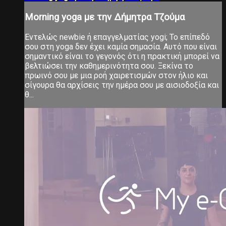
Morning yoga με την Δήμητρα Τζούμα
Εντελώς newbie ή επαγγελματίας yogi; Το επίπεδό
σου στη yoga δεν έχει καμία σημασία. Αυτό που είναι
σημαντικό είναι το γεγονός ότι η πρακτική μπορεί να
βελτιώσει την καθημερινότητα σου. Ξεκίνα το
πρωινό σου με μια ροή χαιρετισμών στον ήλιο και
σίγουρα θα αρχίσεις την ημέρα σου με αισιοδοξία και
θ...