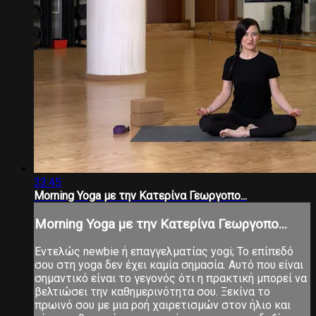
33:45
Morning Yoga με την Κατερίνα Γεωργοπο...
Morning Yoga με την Κατερίνα Γεωργοπο...
Εντελώς newbie ή επαγγελματίας yogi; Το επίπεδό
σου στη yoga δεν έχει καμία σημασία. Αυτό που είναι
σημαντικό είναι το γεγονός ότι η πρακτική μπορεί να
βελτιώσει την καθημερινότητα σου. Ξεκίνα το
πρωινό σου με μια ροή χαιρετισμών στον ήλιο και