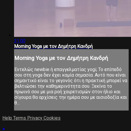
31:00
Morning Yoga με τον Δημήτρη Κανδρή
Morning Yoga με τον Δημήτρη Κανδρή
Εντελώς newbie ή επαγγελματίας yogi; Το επίπεδό
σου στη yoga δεν έχει καμία σημασία. Αυτό που είναι
σημαντικό είναι το γεγονός ότι η πρακτική μπορεί να
βελτιώσει την καθημερινότητα σου. Ξεκίνα το
πρωινό σου με μια ροή χαιρετισμών στον ήλιο και
σίγουρα θα αρχίσεις την ημέρα σου με αισιοδοξία και
θ...
Help
Terms
Privacy
Cookies
×