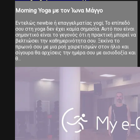
Morning Yoga με τον Ίωνα Μάγγο
Εντελώς newbie ή επαγγελματίας yogi; Το επίπεδό
σου στη yoga δεν έχει καμία σημασία. Αυτό που είναι
σημαντικό είναι το γεγονός ότι η πρακτική μπορεί να
βελτιώσει την καθημερινότητα σου. Ξεκίνα το
πρωινό σου με μια ροή χαιρετισμών στον ήλιο και
σίγουρα θα αρχίσεις την ημέρα σου με αισιοδοξία και
θ...