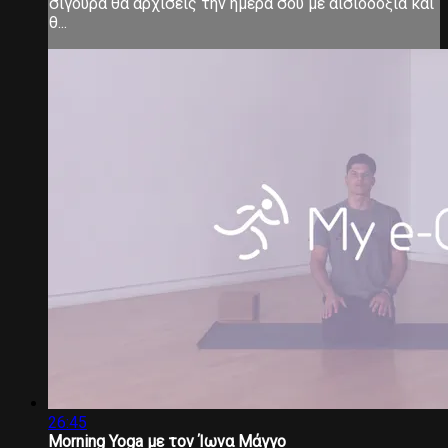
σίγουρα θα αρχίσεις την ημέρα σου με αισιοδοξία και
θ...
26:45
Morning Yoga με τον Ίωνα Μάγγο