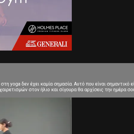
στη yoga δεν έχει καμία σημασία. Αυτό που είναι σημαντικό ε
αιρετισμών στον ήλιο και σίγουρα θα αρχίσεις την ημέρα σου μ