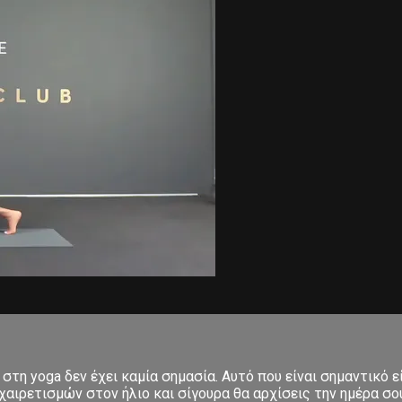
στη yoga δεν έχει καμία σημασία. Αυτό που είναι σημαντικό ε
αιρετισμών στον ήλιο και σίγουρα θα αρχίσεις την ημέρα σου μ