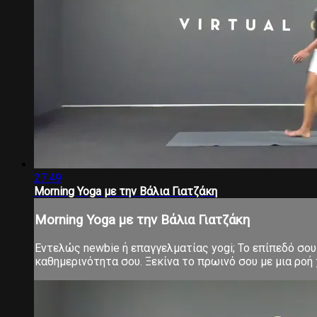
27:49
Morning Yoga με την Βάλια Γιατζάκη
Morning Yoga με την Βάλια Γιατζάκη
Εντελώς newbie ή επαγγελματίας yogi; Το επίπεδό σου 
καθημερινότητα σου. Ξεκίνα το πρωινό σου με μια ροή χ