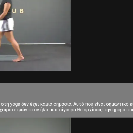
στη yoga δεν έχει καμία σημασία. Αυτό που είναι σημαντικό ε
αιρετισμών στον ήλιο και σίγουρα θα αρχίσεις την ημέρα σου μ