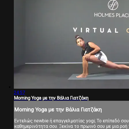
24:57
Morning Yoga με την Βάλια Γιατζάκη
Morning Yoga με την Βάλια Γιατζάκη
Εντελώς newbie ή επαγγελματίας yogi; Το επίπεδό σου 
καθημερινότητα σου. Ξεκίνα το πρωινό σου με μια ροή χ