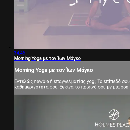
34:46
Morning Yoga με τον Ίων Μάγκο
Morning Yoga με τον Ίων Μάγκο
Εντελώς newbie ή επαγγελματίας yogi; Το επίπεδό σου 
καθημερινότητα σου. Ξεκίνα το πρωινό σου με μια ροή χ