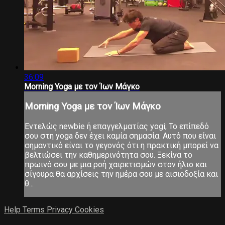
36:09
Morning Yoga με τον Ίων Μάγκο
Morning Yoga με τον Ίων Μάγκο
Εντελώς newbie ή επαγγελματίας yogi; Το επίπεδό
σου στη yoga δεν έχει καμία σημασία. Αυτό που είναι
σημαντικό είναι το γεγονός ότι η πρακτική μπορεί να
βελτιώσει την καθημερινότητα σου. Ξεκίνα το
πρωινό σου με μια ροή χαιρετισμών στον ήλιο και
σίγουρα θα αρχίσεις την ημέρα σου με αισιοδοξία και
θ...
Help
Terms
Privacy
Cookies