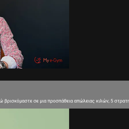
ώ βρισκόμαστε σε μια προσπάθεια απώλειας κιλών; 5 στρατη