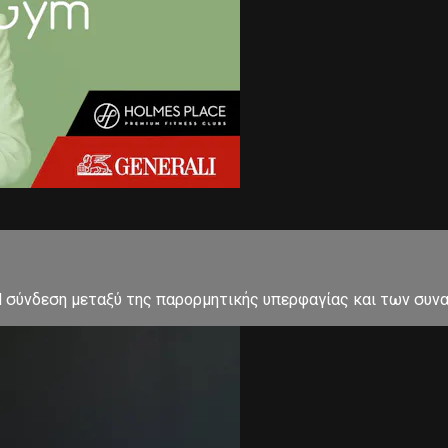
? Η σύνδεση μεταξύ της παρορμητικής υπερφαγίας και των συ