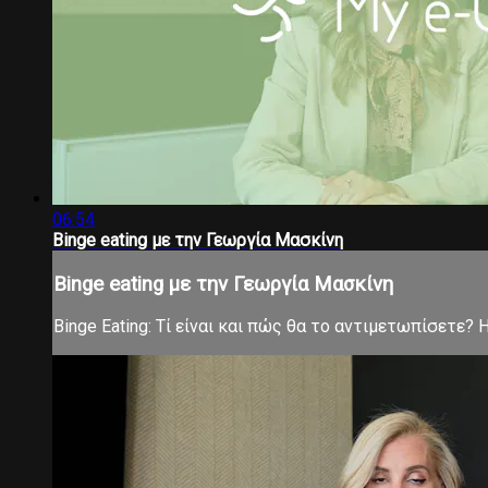
06:54
Binge eating με την Γεωργία Μασκίνη
Binge eating με την Γεωργία Μασκίνη
Binge Eating: Τί είναι και πώς θα το αντιμετωπίσετε