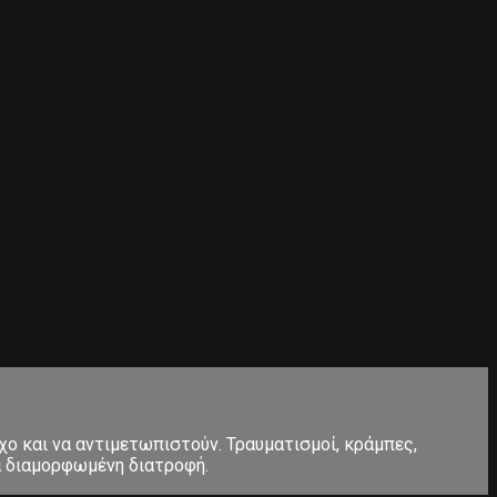
χο και να αντιμετωπιστούν. Τραυματισμοί, κράμπες,
α διαμορφωμένη διατροφή.