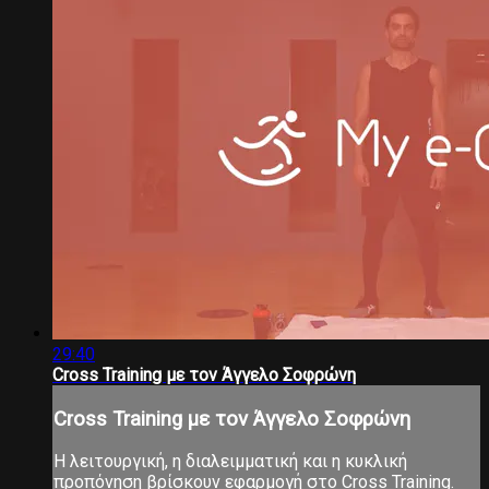
29:40
Cross Training με τον Άγγελο Σοφρώνη
Cross Training με τον Άγγελο Σοφρώνη
Η λειτουργική, η διαλειμματική και η κυκλική
προπόνηση βρίσκουν εφαρμογή στο Cross Training.