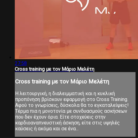
27:58
Cross training με τον Μάριο Μελέτη
Cross training με τον Μάριο Μελέτη
Η λειτουργική, η διαλειμματική και η κυκλική
προπόνηση βρίσκουν εφαρμογή στο Cross Training.
Αφού το γνωρίσεις, δύσκολα θα το εγκαταλείψεις!
Τέρμα πια η μονοτονία με συνδυασμούς ασκήσεων
που δεν έχουν όρια. Είτε στοχεύεις στην
καρδιοαναπνευστική άσκηση, είτε στις υψηλές
καύσεις ή ακόμα και σε ένα...