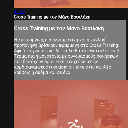
33:27
Cross Training με τον Μάνο Βασιλάκη
Cross Training με τον Μάνο Βασιλάκη
Η λειτουργική, η διαλειμματική και η κυκλική
προπόνηση βρίσκουν εφαρμογή στο Cross Training.
Αφού το γνωρίσεις, δύσκολα θα το εγκαταλείψεις!
Τέρμα πια η μονοτονία με συνδυασμούς ασκήσεων
που δεν έχουν όρια. Είτε στοχεύεις στην
καρδιοαναπνευστική άσκηση, είτε στις υψηλές
καύσεις ή ακόμα και σε ένα...