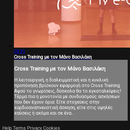
28:33
Cross Training με τον Μάνο Βασιλάκη
Cross Training με τον Μάνο Βασιλάκη
Η λειτουργική, η διαλειμματική και η κυκλική
προπόνηση βρίσκουν εφαρμογή στο Cross Training.
Αφού το γνωρίσεις, δύσκολα θα το εγκαταλείψεις!
Τέρμα πια η μονοτονία με συνδυασμούς ασκήσεων
που δεν έχουν όρια. Είτε στοχεύεις στην
καρδιοαναπνευστική άσκηση, είτε στις υψηλές
καύσεις ή ακόμα και σε ένα...
Help
Terms
Privacy
Cookies