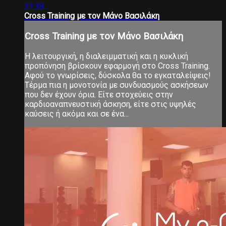
31:38
Cross Training με τον Μάνο Βασιλάκη
Cross Training με τον Μάνο Βασιλάκη
Η λειτουργική, η διαλειμματική και η κυκλική
προπόνηση βρίσκουν εφαρμογή στο Cross Training.
Αφού το γνωρίσεις, δύσκολα θα το εγκαταλείψεις!
Τέρμα πια η μονοτονία με συνδυασμούς ασκήσεων
που δεν έχουν όρια. Είτε στοχεύεις στην
καρδιοαναπνευστική άσκηση, είτε στις υψηλές
καύσεις ή ακόμα και σε ένα...