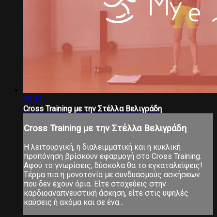
25:35
Cross Training με την Στέλλα Βελιγράδη
Cross Training με την Στέλλα Βελιγράδη
Η λειτουργική, η διαλειμματική και η κυκλική
προπόνηση βρίσκουν εφαρμογή στο Cross Training.
Αφού το γνωρίσεις, δύσκολα θα το εγκαταλείψεις!
Τέρμα πια η μονοτονία με συνδυασμούς ασκήσεων
που δεν έχουν όρια. Είτε στοχεύεις στην
καρδιοαναπνευστική άσκηση, είτε στις υψηλές
καύσεις ή ακόμα και σε ένα...