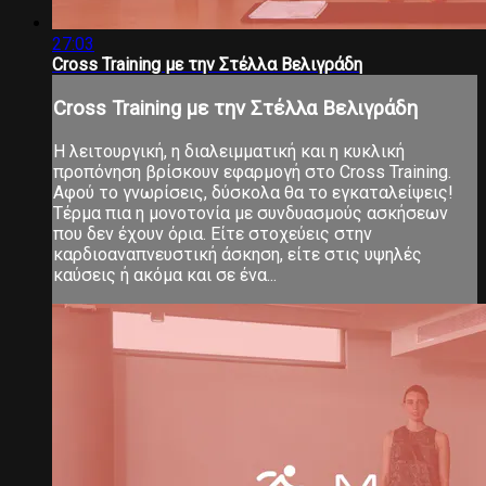
27:03
Cross Training με την Στέλλα Βελιγράδη
Cross Training με την Στέλλα Βελιγράδη
Η λειτουργική, η διαλειμματική και η κυκλική
προπόνηση βρίσκουν εφαρμογή στο Cross Training.
Αφού το γνωρίσεις, δύσκολα θα το εγκαταλείψεις!
Τέρμα πια η μονοτονία με συνδυασμούς ασκήσεων
που δεν έχουν όρια. Είτε στοχεύεις στην
καρδιοαναπνευστική άσκηση, είτε στις υψηλές
καύσεις ή ακόμα και σε ένα...