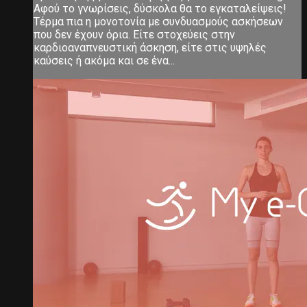
Αφού το γνωρίσεις, δύσκολα θα το εγκαταλείψεις!
Τέρμα πια η μονοτονία με συνδυασμούς ασκήσεων
που δεν έχουν όρια. Είτε στοχεύεις στην
καρδιοαναπνευστική άσκηση, είτε στις υψηλές
καύσεις ή ακόμα και σε ένα...