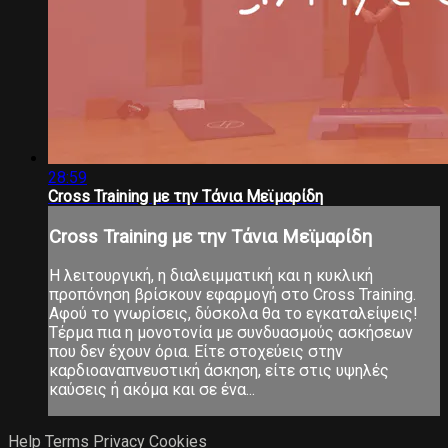
28:59
Cross Training με την Τάνια Μεϊμαρίδη
Cross Training με την Τάνια Μεϊμαρίδη
Η λειτουργική, η διαλειμματική και η κυκλική
προπόνηση βρίσκουν εφαρμογή στο Cross Training.
Αφού το γνωρίσεις, δύσκολα θα το εγκαταλείψεις!
Τέρμα πια η μονοτονία με συνδυασμούς ασκήσεων
που δεν έχουν όρια. Είτε στοχεύεις στην
καρδιοαναπνευστική άσκηση, είτε στις υψηλές
καύσεις ή ακόμα και σε ένα...
Help
Terms
Privacy
Cookies