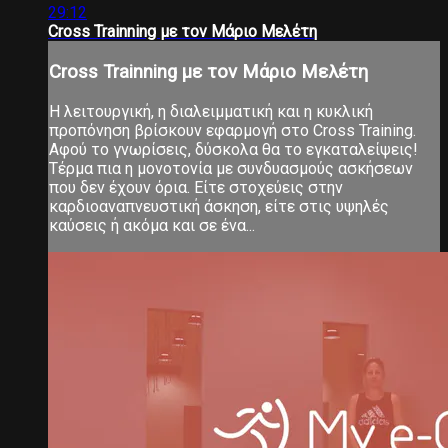
29:12
Cross Trainning με τον Μάριο Μελέτη
Cross Trainning με τον Μάριο Μελέτη
Η λειτουργική, η διαλειμματική και η κυκλική
προπόνηση βρίσκουν εφαρμογή στο Cross Training.
Αφού το γνωρίσεις, δύσκολα θα το εγκαταλείψεις!
Τέρμα πια η μονοτονία με συνδυασμούς ασκήσεων
που δεν έχουν όρια. Είτε στοχεύεις στην
καρδιοαναπνευστική άσκηση, είτε στις υψηλές
καύσεις ή ακόμα και σε ένα...