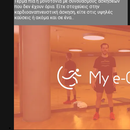
Τέρμα πια η μονοτονία με συνδυασμούς ασκήσεων
που δεν έχουν όρια. Είτε στοχεύεις στην
καρδιοαναπνευστική άσκηση, είτε στις υψηλές
καύσεις ή ακόμα και σε ένα...