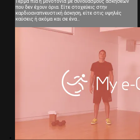
Τέρμα πια η μονοτονία με συνδυασμούς ασκήσεων
που δεν έχουν όρια. Είτε στοχεύεις στην
καρδιοαναπνευστική άσκηση, είτε στις υψηλές
καύσεις ή ακόμα και σε ένα...