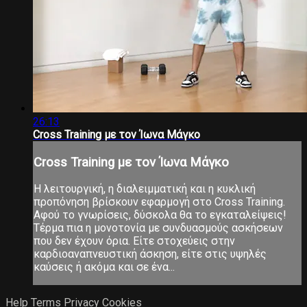
26:13
Cross Training με τον Ίωνα Μάγκο
Cross Training με τον Ίωνα Μάγκο
Η λειτουργική, η διαλειμματική και η κυκλική
προπόνηση βρίσκουν εφαρμογή στο Cross Training.
Αφού το γνωρίσεις, δύσκολα θα το εγκαταλείψεις!
Τέρμα πια η μονοτονία με συνδυασμούς ασκήσεων
που δεν έχουν όρια. Είτε στοχεύεις στην
καρδιοαναπνευστική άσκηση, είτε στις υψηλές
καύσεις ή ακόμα και σε ένα...
Help
Terms
Privacy
Cookies