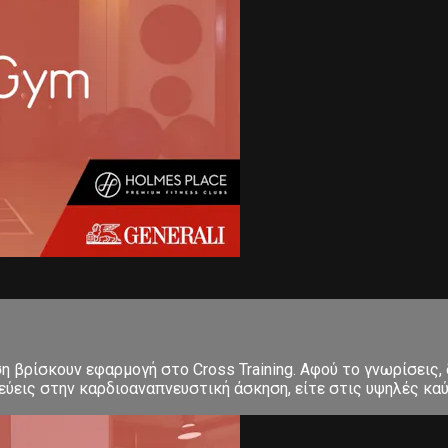
ση βρίσκουν εφαρμογή στο Cross Training. Αφού το γνωρίσεις,
εις στην καρδιοαναπνευστική άσκηση, είτε στις υψηλές καύσε