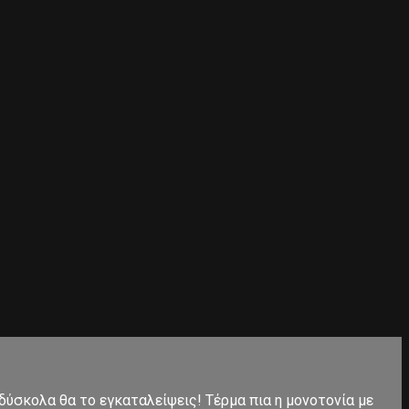
 δύσκολα θα το εγκαταλείψεις! Τέρμα πια η μονοτονία με