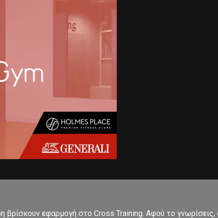
ση βρίσκουν εφαρμογή στο Cross Training. Αφού το γνωρίσεις,