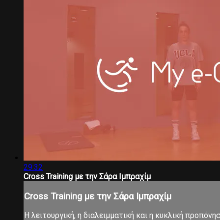
29:32
Cross Training με την Σάρα Ιμπραχίμ
Cross Training με την Σάρα Ιμπραχίμ
Η λειτουργική, η διαλειμματική και η κυκλική προπόνη