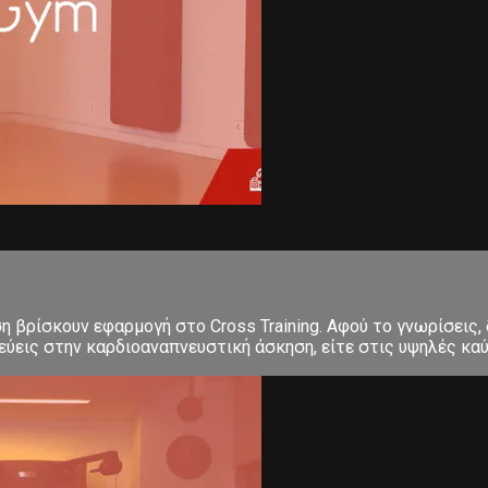
ση βρίσκουν εφαρμογή στο Cross Training. Αφού το γνωρίσεις,
εις στην καρδιοαναπνευστική άσκηση, είτε στις υψηλές καύσε