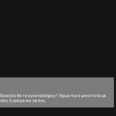
 δύσκολα θα το εγκαταλείψεις! Τέρμα πια η μονοτονία με
ις ή ακόμα και σε ένα...