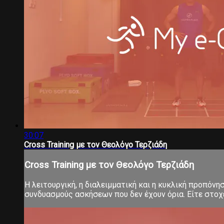
30:07
Cross Training με τον Θεολόγο Τερζιάδη
Cross Training με τον Θεολόγο Τερζιάδη
Η λειτουργική, η διαλειμματική και η κυκλική προπόνη
συνδυασμούς ασκήσεων που δεν έχουν όρια. Είτε στοχεύ