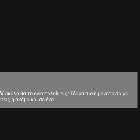
 δύσκολα θα το εγκαταλείψεις! Τέρμα πια η μονοτονία με
ις ή ακόμα και σε ένα...