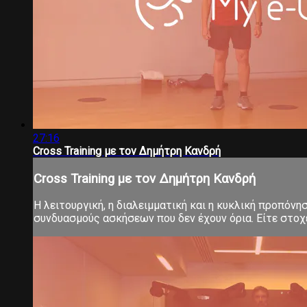
27:16
Cross Training με τον Δημήτρη Κανδρή
Cross Training με τον Δημήτρη Κανδρή
Η λειτουργική, η διαλειμματική και η κυκλική προπόνη
συνδυασμούς ασκήσεων που δεν έχουν όρια. Είτε στοχεύ