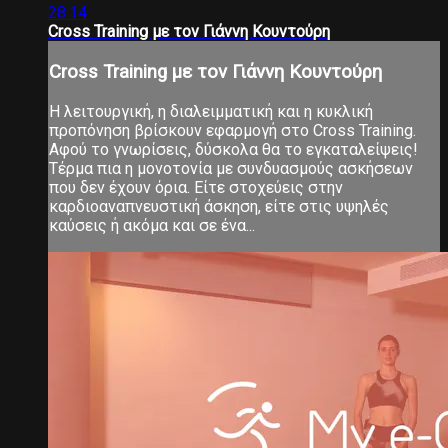
28:14
Cross Training με τον Γιάννη Κουντούρη
Cross Training με τον Γιάννη Κουντούρη
Η λειτουργική, η διαλειμματική και η κυκλική
προπόνηση βρίσκουν εφαρμογή στο Cross Training.
Αφού το γνωρίσεις, δύσκολα θα το εγκαταλείψεις!
Τέρμα πια η μονοτονία με συνδυασμούς ασκήσεων
που δεν έχουν όρια. Είτε στοχεύεις στην
καρδιοαναπνευστική άσκηση, είτε στις υψηλές
καύσεις ή ακόμα και σε ένα...