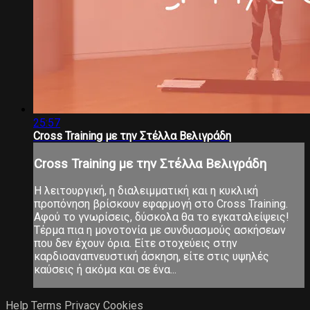
25:57
Cross Training με την Στέλλα Βελιγράδη
Cross Training με την Στέλλα Βελιγράδη
Η λειτουργική, η διαλειμματική και η κυκλική
προπόνηση βρίσκουν εφαρμογή στο Cross Training.
Αφού το γνωρίσεις, δύσκολα θα το εγκαταλείψεις!
Τέρμα πια η μονοτονία με συνδυασμούς ασκήσεων
που δεν έχουν όρια. Είτε στοχεύεις στην
καρδιοαναπνευστική άσκηση, είτε στις υψηλές
καύσεις ή ακόμα και σε ένα...
Help
Terms
Privacy
Cookies