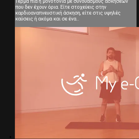
Τέρμα πια η μονοτονία με συνδυασμούς ασκήσεων
που δεν έχουν όρια. Είτε στοχεύεις στην
καρδιοαναπνευστική άσκηση, είτε στις υψηλές
καύσεις ή ακόμα και σε ένα...