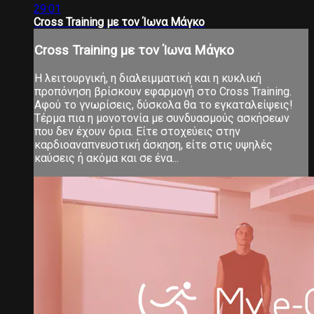
29:01
Cross Training με τον Ίωνα Μάγκο
Cross Training με τον Ίωνα Μάγκο
Η λειτουργική, η διαλειμματική και η κυκλική
προπόνηση βρίσκουν εφαρμογή στο Cross Training.
Αφού το γνωρίσεις, δύσκολα θα το εγκαταλείψεις!
Τέρμα πια η μονοτονία με συνδυασμούς ασκήσεων
που δεν έχουν όρια. Είτε στοχεύεις στην
καρδιοαναπνευστική άσκηση, είτε στις υψηλές
καύσεις ή ακόμα και σε ένα...