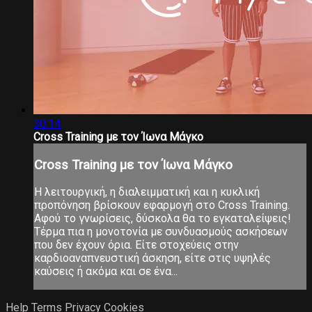
30:14
Cross Training με τον Ίωνα Μάγκο
Cross Training με τον Ίωνα Μάγκο
Η λειτουργική, η διαλειμματική και η κυκλική
προπόνηση βρίσκουν εφαρμογή στο Cross Training.
Αφού το γνωρίσεις, δύσκολα θα το εγκαταλείψεις!
Τέρμα πια η μονοτονία με συνδυασμούς ασκήσεων
που δεν έχουν όρια. Είτε στοχεύεις στην
καρδιοαναπνευστική άσκηση, είτε στις υψηλές
καύσεις ή ακόμα και σε ένα...
Help
Terms
Privacy
Cookies