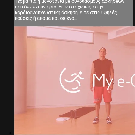
Τέρμα πια η μονοτονία με συνδυασμούς ασκήσεων
που δεν έχουν όρια. Είτε στοχεύεις στην
καρδιοαναπνευστική άσκηση, είτε στις υψηλές
καύσεις ή ακόμα και σε ένα...