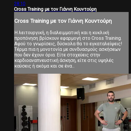
28:10
Cross Training με τον Γιάννη Κουντούρη
Cross Training με τον Γιάννη Κουντούρη
Η λειτουργική, η διαλειμματική και η κυκλική
προπόνηση βρίσκουν εφαρμογή στο Cross Training.
Αφού το γνωρίσεις, δύσκολα θα το εγκαταλείψεις!
Τέρμα πια η μονοτονία με συνδυασμούς ασκήσεων
που δεν έχουν όρια. Είτε στοχεύεις στην
καρδιοαναπνευστική άσκηση, είτε στις υψηλές
καύσεις ή ακόμα και σε ένα...