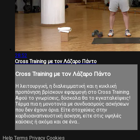
28:52
Cross Training με τον Λάζαρο Πάντο
Cross Training με τον Λάζαρο Πάντο
Η λειτουργική, η διαλειμματική και η κυκλική
προπόνηση βρίσκουν εφαρμογή στο Cross Training.
Αφού το γνωρίσεις, δύσκολα θα το εγκαταλείψεις!
Τέρμα πια η μονοτονία με συνδυασμούς ασκήσεων
που δεν έχουν όρια. Είτε στοχεύεις στην
καρδιοαναπνευστική άσκηση, είτε στις υψηλές
καύσεις ή ακόμα και σε ένα...
Help
Terms
Privacy
Cookies