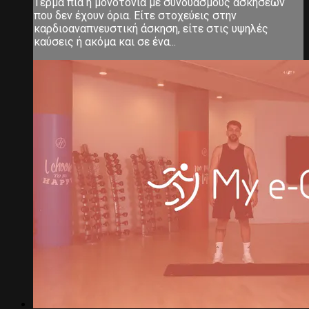
Τέρμα πια η μονοτονία με συνδυασμούς ασκήσεων
που δεν έχουν όρια. Είτε στοχεύεις στην
καρδιοαναπνευστική άσκηση, είτε στις υψηλές
καύσεις ή ακόμα και σε ένα...