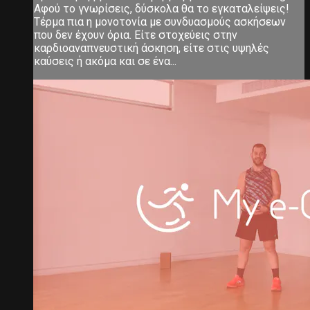
Αφού το γνωρίσεις, δύσκολα θα το εγκαταλείψεις!
Τέρμα πια η μονοτονία με συνδυασμούς ασκήσεων
που δεν έχουν όρια. Είτε στοχεύεις στην
καρδιοαναπνευστική άσκηση, είτε στις υψηλές
καύσεις ή ακόμα και σε ένα...