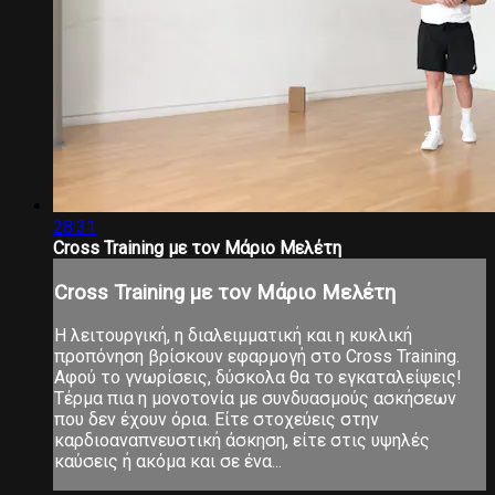
28:31
Cross Training με τον Μάριο Μελέτη
Cross Training με τον Μάριο Μελέτη
Η λειτουργική, η διαλειμματική και η κυκλική
προπόνηση βρίσκουν εφαρμογή στο Cross Training.
Αφού το γνωρίσεις, δύσκολα θα το εγκαταλείψεις!
Τέρμα πια η μονοτονία με συνδυασμούς ασκήσεων
που δεν έχουν όρια. Είτε στοχεύεις στην
καρδιοαναπνευστική άσκηση, είτε στις υψηλές
καύσεις ή ακόμα και σε ένα...