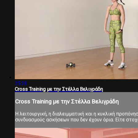
25:28
Cross Training με την Στέλλα Βελιγράδη
Cross Training με την Στέλλα Βελιγράδη
Η λειτουργική, η διαλειμματική και η κυκλική προπόνη
συνδυασμούς ασκήσεων που δεν έχουν όρια. Είτε στοχεύ