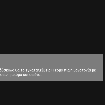
 δύσκολα θα το εγκαταλείψεις! Τέρμα πια η μονοτονία με
ις ή ακόμα και σε ένα...