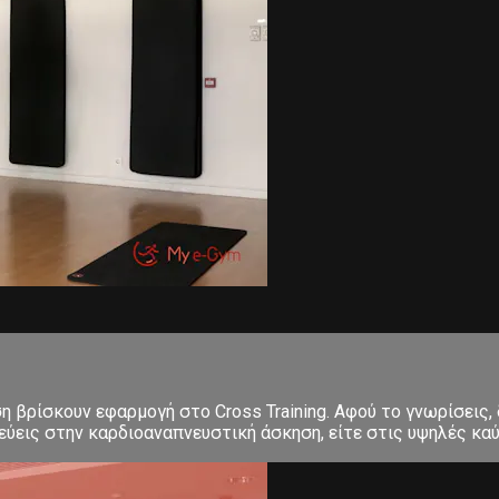
ση βρίσκουν εφαρμογή στο Cross Training. Αφού το γνωρίσεις,
εις στην καρδιοαναπνευστική άσκηση, είτε στις υψηλές καύσε