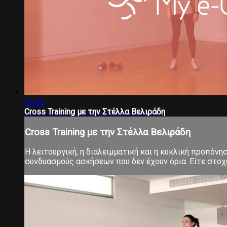
26:05
Cross Training με την Στέλλα Βελιράδη
Cross Training με την Στέλλα Βελιράδη
Η λειτουργική, η διαλειμματική και η κυκλική προπόνη
συνδυασμούς ασκήσεων που δεν έχουν όρια. Είτε στοχεύ