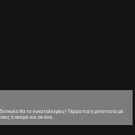
 δύσκολα θα το εγκαταλείψεις! Τέρμα πια η μονοτονία με
ις ή ακόμα και σε ένα...