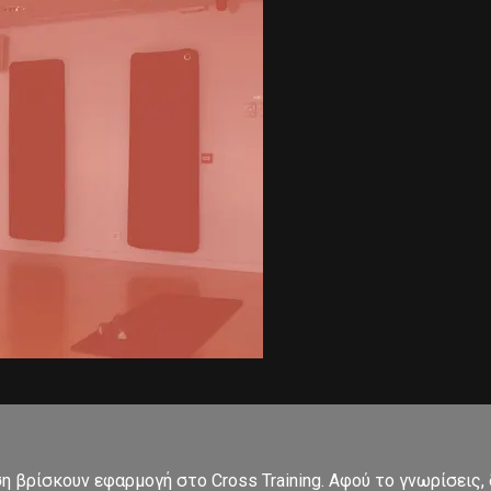
ση βρίσκουν εφαρμογή στο Cross Training. Αφού το γνωρίσεις,