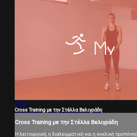
25:09
Cross Training με την Στέλλα Βελιγράδη
Cross Training με την Στέλλα Βελιγράδη
Η λειτουργική, η διαλειμματική και η κυκλική προπόνη