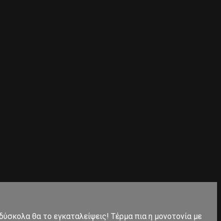
 δύσκολα θα το εγκαταλείψεις! Τέρμα πια η μονοτονία με