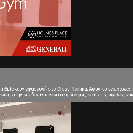
ση βρίσκουν εφαρμογή στο Cross Training. Αφού το γνωρίσεις,
εις στην καρδιοαναπνευστική άσκηση, είτε στις υψηλές καύσε