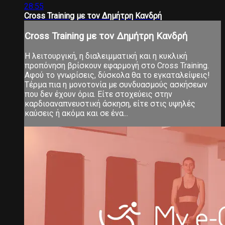
28:55
Cross Training με τον Δημήτρη Κανδρή
Cross Training με τον Δημήτρη Κανδρή
Η λειτουργική, η διαλειμματική και η κυκλική
προπόνηση βρίσκουν εφαρμογή στο Cross Training.
Αφού το γνωρίσεις, δύσκολα θα το εγκαταλείψεις!
Τέρμα πια η μονοτονία με συνδυασμούς ασκήσεων
που δεν έχουν όρια. Είτε στοχεύεις στην
καρδιοαναπνευστική άσκηση, είτε στις υψηλές
καύσεις ή ακόμα και σε ένα...