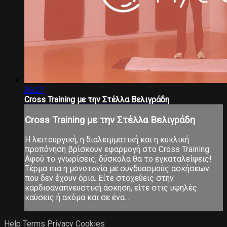
26:27
Cross Training με την Στέλλα Βελιγράδη
Cross Training με την Στέλλα Βελιγράδη
Η λειτουργική, η διαλειμματική και η κυκλική
προπόνηση βρίσκουν εφαρμογή στο Cross Training.
Αφού το γνωρίσεις, δύσκολα θα το εγκαταλείψεις!
Τέρμα πια η μονοτονία με συνδυασμούς ασκήσεων
που δεν έχουν όρια. Είτε στοχεύεις στην
καρδιοαναπνευστική άσκηση, είτε στις υψηλές
καύσεις ή ακόμα και σε ένα...
Help
Terms
Privacy
Cookies