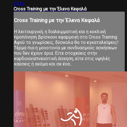
29:44
Cross Training με την Έλενα Κεφαλά
Cross Training με την Έλενα Κεφαλά
Η λειτουργική, η διαλειμματική και η κυκλική
προπόνηση βρίσκουν εφαρμογή στο Cross Training.
Αφού το γνωρίσεις, δύσκολα θα το εγκαταλείψεις!
Τέρμα πια η μονοτονία με συνδυασμούς ασκήσεων
που δεν έχουν όρια. Είτε στοχεύεις στην
καρδιοαναπνευστική άσκηση, είτε στις υψηλές
καύσεις ή ακόμα και σε ένα...