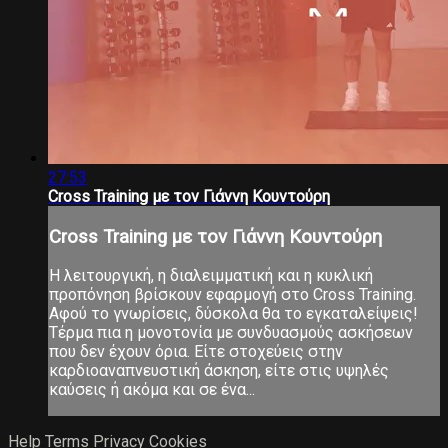
27:53
Cross Training με τον Γιάννη Κουντούρη
Cross Training με τον Γιάννη Κουντούρη
Η λειτουργική, η διαλειμματική και η κυκλική
προπόνηση βρίσκουν εφαρμογή στο Cross Training.
Αφού το γνωρίσεις, δύσκολα θα το εγκαταλείψεις!
Τέρμα πια η μονοτονία με συνδυασμούς ασκήσεων
που δεν έχουν όρια. Είτε στοχεύεις στην
καρδιοαναπνευστική άσκηση, είτε στις υψηλές
καύσεις ή ακόμα και σε ένα...
Help
Terms
Privacy
Cookies