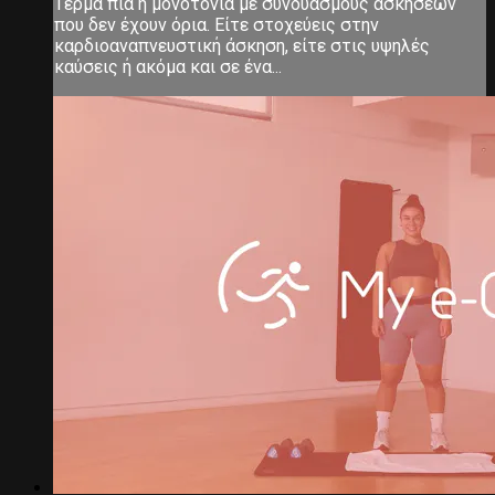
Τέρμα πια η μονοτονία με συνδυασμούς ασκήσεων
που δεν έχουν όρια. Είτε στοχεύεις στην
καρδιοαναπνευστική άσκηση, είτε στις υψηλές
καύσεις ή ακόμα και σε ένα...