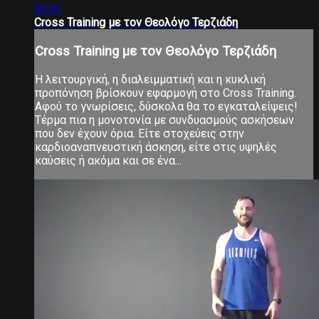
30:01
Cross Training με τον Θεολόγο Τερζιάδη
Cross Training με τον Θεολόγο Τερζιάδη
Η λειτουργική, η διαλειμματική και η κυκλική
προπόνηση βρίσκουν εφαρμογή στο Cross Training.
Αφού το γνωρίσεις, δύσκολα θα το εγκαταλείψεις!
Τέρμα πια η μονοτονία με συνδυασμούς ασκήσεων
που δεν έχουν όρια. Είτε στοχεύεις στην
καρδιοαναπνευστική άσκηση, είτε στις υψηλές
καύσεις ή ακόμα και σε ένα...