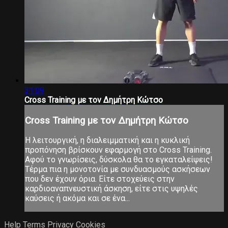
31:09
Cross Training με τον Δημήτρη Κώτσο
Cross Training με τον Δημήτρη Κώτσο
Η λειτουργική, η διαλειμματική και η κυκλική
προπόνηση βρίσκουν εφαρμογή στο Cross Training.
Αφού το γνωρίσεις, δύσκολα θα το εγκαταλείψεις!
Τέρμα πια η μονοτονία με συνδυασμούς ασκήσεων
που δεν έχουν όρια. Είτε στοχεύεις στην
καρδιοαναπνευστική άσκηση, είτε στις υψηλές
καύσεις ή ακόμα και σε ένα...
Help
Terms
Privacy
Cookies