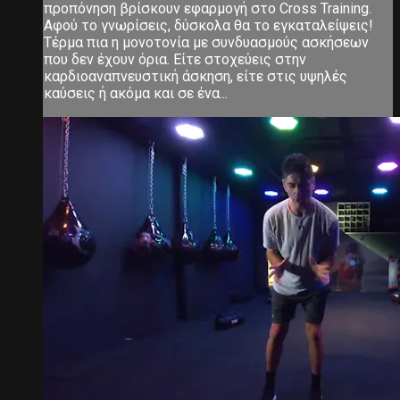
προπόνηση βρίσκουν εφαρμογή στο Cross Training.
Αφού το γνωρίσεις, δύσκολα θα το εγκαταλείψεις!
Τέρμα πια η μονοτονία με συνδυασμούς ασκήσεων
που δεν έχουν όρια. Είτε στοχεύεις στην
καρδιοαναπνευστική άσκηση, είτε στις υψηλές
καύσεις ή ακόμα και σε ένα...