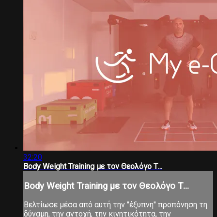
32:20
Body Weight Training με τον Θεολόγο Τ...
Body Weight Training με τον Θεολόγο Τ...
Βελτίωσε μέσα από αυτή την "έξυπνη" προπόνηση τη
δύναμη, την αντοχή, την κινητικότητα, την