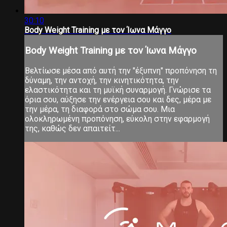
30:10
Body Weight Training με τον Ίωνα Μάγγο
Body Weight Training με τον Ίωνα Μάγγο
Βελτίωσε μέσα από αυτή την "έξυπνη" προπόνηση τη
δύναμη, την αντοχή, την κινητικότητα, την
ελαστικότητα και τη μυϊκή συναρμογή. Γνώρισε τα
όρια σου, αύξησε την ενέργεια σου και δες, μέρα με
την μέρα, τη διαφορά στο σώμα σου. Μια
ολοκληρωμένη προπόνηση, εύκολη στην εφαρμογή
της, καθώς δεν απαιτείτ...