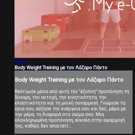
30:06
Body Weight Training με τον Λάζαρο Πάντο
Body Weight Training με τον Λάζαρο Πάντο
Βελτίωσε μέσα από αυτή την "έξυπνη" προπόνηση τη
δύναμη, την αντοχή, την κινητικότητα, την
ελαστικότητα και τη μυϊκή συναρμογή. Γνώρισε τα
όρια σου, αύξησε την ενέργεια σου και δες, μέρα με
την μέρα, τη διαφορά στο σώμα σου. Μια
ολοκληρωμένη προπόνηση, εύκολη στην εφαρμογή
της, καθώς δεν απαιτείτ...