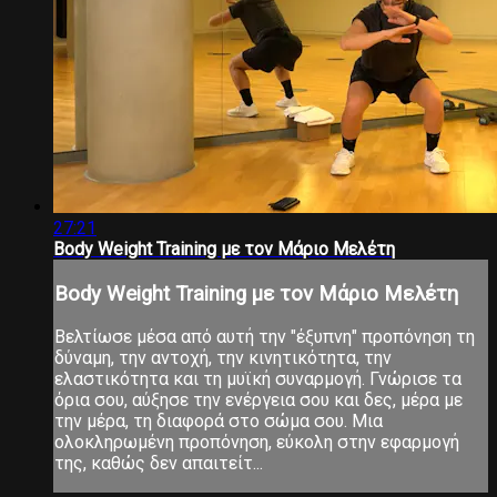
27:21
Body Weight Training με τον Μάριο Μελέτη
Body Weight Training με τον Μάριο Μελέτη
Βελτίωσε μέσα από αυτή την "έξυπνη" προπόνηση τη
δύναμη, την αντοχή, την κινητικότητα, την
ελαστικότητα και τη μυϊκή συναρμογή. Γνώρισε τα
όρια σου, αύξησε την ενέργεια σου και δες, μέρα με
την μέρα, τη διαφορά στο σώμα σου. Μια
ολοκληρωμένη προπόνηση, εύκολη στην εφαρμογή
της, καθώς δεν απαιτείτ...