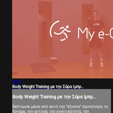
28:23
Body Weight Training με την Σάρα Ιμπρ...
Body Weight Training με την Σάρα Ιμπρ...
Βελτίωσε μέσα από αυτή την "έξυπνη" προπόνηση τη
δύναμη, την αντοχή, την κινητικότητα, την