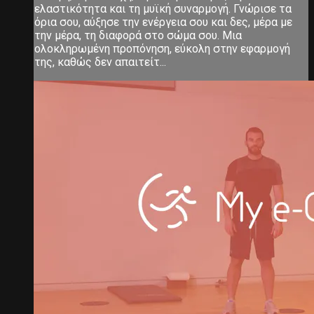
ελαστικότητα και τη μυϊκή συναρμογή. Γνώρισε τα
όρια σου, αύξησε την ενέργεια σου και δες, μέρα με
την μέρα, τη διαφορά στο σώμα σου. Μια
ολοκληρωμένη προπόνηση, εύκολη στην εφαρμογή
της, καθώς δεν απαιτείτ...