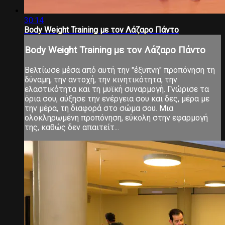
30:14
Body Weight Training με τον Λάζαρο Πάντο
Body Weight Training με τον Λάζαρο Πάντο
Βελτίωσε μέσα από αυτή την "έξυπνη" προπόνηση τη
δύναμη, την αντοχή, την κινητικότητα, την
ελαστικότητα και τη μυϊκή συναρμογή. Γνώρισε τα
όρια σου, αύξησε την ενέργεια σου και δες, μέρα με
την μέρα, τη διαφορά στο σώμα σου. Μια
ολοκληρωμένη προπόνηση, εύκολη στην εφαρμογή
της, καθώς δεν απαιτείτ...