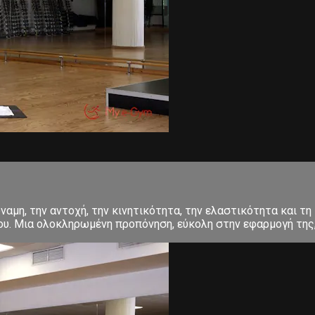
αμη, την αντοχή, την κινητικότητα, την ελαστικότητα και τη 
σου. Μια ολοκληρωμένη προπόνηση, εύκολη στην εφαρμογή της, 