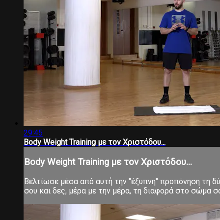
29:45
Body Weight Training με τον Χριστόδου...
Body Weight Training με τον Χριστόδου...
Βελτίωσε μέσα από αυτή την "έξυπνη" προπόνηση τη δύν
σου και δες, μέρα με την μέρα, τη διαφορά στο σώμα 