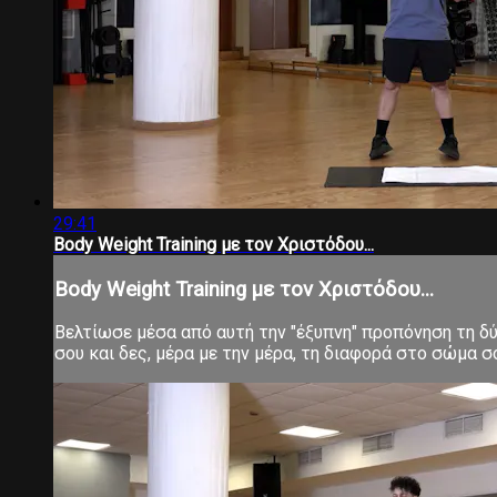
29:41
Body Weight Training με τον Χριστόδου...
Body Weight Training με τον Χριστόδου...
Βελτίωσε μέσα από αυτή την "έξυπνη" προπόνηση τη δύν
σου και δες, μέρα με την μέρα, τη διαφορά στο σώμα 