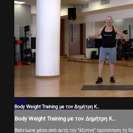
28:49
Body Weight Training με τον Δημήτρη Κ...
Body Weight Training με τον Δημήτρη Κ...
Βελτίωσε μέσα από αυτή την "έξυπνη" προπόνηση τη δύν