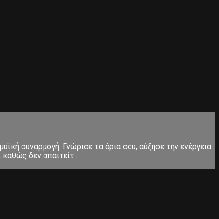
μυϊκή συναρμογή. Γνώρισε τα όρια σου, αύξησε την ενέργεια
καθώς δεν απαιτείτ...