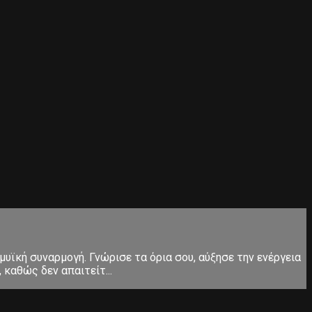
μυϊκή συναρμογή. Γνώρισε τα όρια σου, αύξησε την ενέργεια
καθώς δεν απαιτείτ...