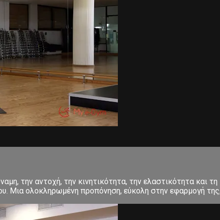
αμη, την αντοχή, την κινητικότητα, την ελαστικότητα και τη 
σου. Μια ολοκληρωμένη προπόνηση, εύκολη στην εφαρμογή της, 