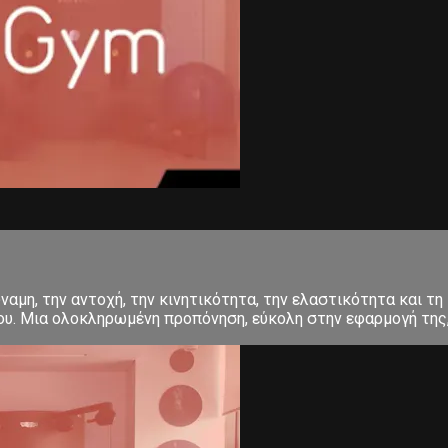
αμη, την αντοχή, την κινητικότητα, την ελαστικότητα και τη 
σου. Μια ολοκληρωμένη προπόνηση, εύκολη στην εφαρμογή της, 