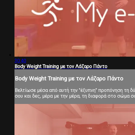
30:40
Body Weight Training με τον Λάζαρο Πάντο
Body Weight Training με τον Λάζαρο Πάντο
Βελτίωσε μέσα από αυτή την "έξυπνη" προπόνηση τη δύν
σου και δες, μέρα με την μέρα, τη διαφορά στο σώμα 