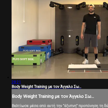
28:21
Body Weight Training με τον Άγγελο Σω...
Body Weight Training με τον Άγγελο Σω...
Βελτίωσε μέσα από αυτή την "έξυπνη" προπόνηση τη δύν