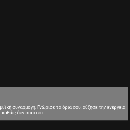
μυϊκή συναρμογή. Γνώρισε τα όρια σου, αύξησε την ενέργεια
καθώς δεν απαιτείτ...