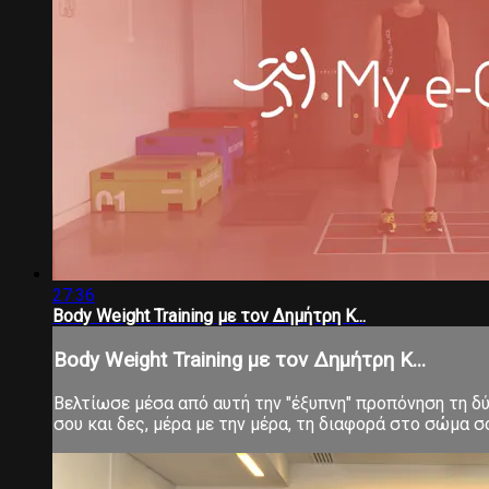
27:36
Body Weight Training με τον Δημήτρη Κ...
Body Weight Training με τον Δημήτρη Κ...
Βελτίωσε μέσα από αυτή την "έξυπνη" προπόνηση τη δύν
σου και δες, μέρα με την μέρα, τη διαφορά στο σώμα 