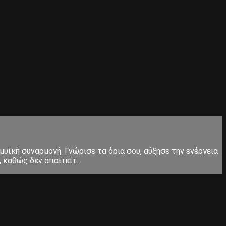
μυϊκή συναρμογή. Γνώρισε τα όρια σου, αύξησε την ενέργεια
καθώς δεν απαιτείτ...