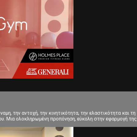
αμη, την αντοχή, την κινητικότητα, την ελαστικότητα και τη 
σου. Μια ολοκληρωμένη προπόνηση, εύκολη στην εφαρμογή της, 