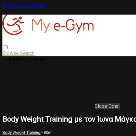
Skip to main content
Browse
Search
Live stream preview
Close
Open
Βody Weight Training με τον Ίωνα Μάγκ
Body Weight Training
• 30m