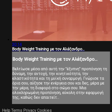
30:14
Body Weight Training με τον Αλέξανδρο...
Body Weight Training με τον Αλέξανδρο...
Βελτίωσε μέσα από αυτή την "έξυπνη" προπόνηση τη
δύναμη, την αντοχή, την κινητικότητα, την
ελαστικότητα και τη μυϊκή συναρμογή. Γνώρισε τα
όρια σου, αύξησε την ενέργεια σου και δες, μέρα με
την μέρα, τη διαφορά στο σώμα σου. Μια
ολοκληρωμένη προπόνηση, εύκολη στην εφαρμογή
της, καθώς δεν απαιτείτ...
Help
Terms
Privacy
Cookies