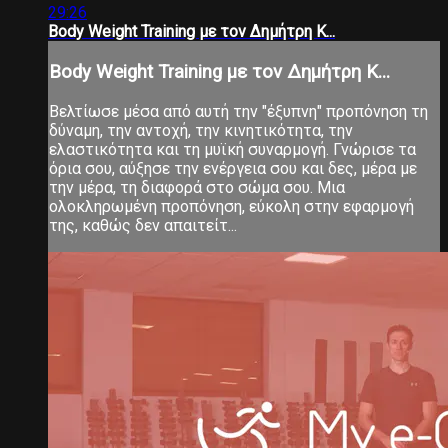
29:26
Body Weight Training με τον Δημήτρη Κ...
Body Weight Training με τον Δημήτρη Κ...
Βελτίωσε μέσα από αυτή την "έξυπνη" προπόνηση τη
δύναμη, την αντοχή, την κινητικότητα, την
ελαστικότητα και τη μυϊκή συναρμογή. Γνώρισε τα
όρια σου, αύξησε την ενέργεια σου και δες, μέρα με
την μέρα, τη διαφορά στο σώμα σου. Μια
ολοκληρωμένη προπόνηση, εύκολη στην εφαρμογή
της, καθώς δεν απαιτείτ...