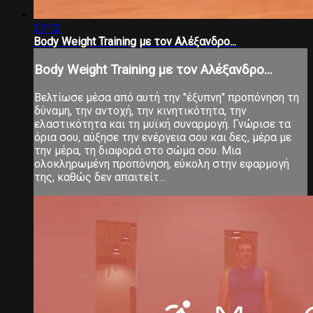
27:12
Body Weight Training με τον Αλέξανδρο...
Body Weight Training με τον Αλέξανδρο...
Βελτίωσε μέσα από αυτή την "έξυπνη" προπόνηση τη
δύναμη, την αντοχή, την κινητικότητα, την
ελαστικότητα και τη μυϊκή συναρμογή. Γνώρισε τα
όρια σου, αύξησε την ενέργεια σου και δες, μέρα με
την μέρα, τη διαφορά στο σώμα σου. Μια
ολοκληρωμένη προπόνηση, εύκολη στην εφαρμογή
της, καθώς δεν απαιτείτ...