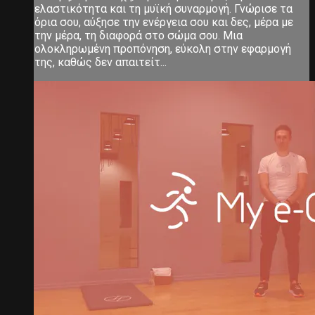
ελαστικότητα και τη μυϊκή συναρμογή. Γνώρισε τα
όρια σου, αύξησε την ενέργεια σου και δες, μέρα με
την μέρα, τη διαφορά στο σώμα σου. Μια
ολοκληρωμένη προπόνηση, εύκολη στην εφαρμογή
της, καθώς δεν απαιτείτ...