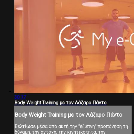
30:17
Body Weight Training με τον Λάζαρο Πάντο
Body Weight Training με τον Λάζαρο Πάντο
Βελτίωσε μέσα από αυτή την "έξυπνη" προπόνηση τη
δύναμη, την αντοχή, την κινητικότητα, την