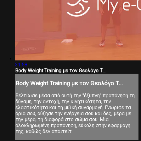
31:58
Body Weight Training με τον Θεολόγο Τ...
Body Weight Training με τον Θεολόγο Τ...
Βελτίωσε μέσα από αυτή την "έξυπνη" προπόνηση τη
δύναμη, την αντοχή, την κινητικότητα, την
ελαστικότητα και τη μυϊκή συναρμογή. Γνώρισε τα
όρια σου, αύξησε την ενέργεια σου και δες, μέρα με
την μέρα, τη διαφορά στο σώμα σου. Μια
ολοκληρωμένη προπόνηση, εύκολη στην εφαρμογή
της, καθώς δεν απαιτείτ...