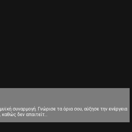
μυϊκή συναρμογή. Γνώρισε τα όρια σου, αύξησε την ενέργεια
καθώς δεν απαιτείτ...