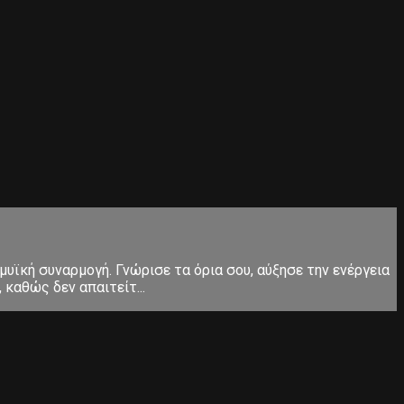
μυϊκή συναρμογή. Γνώρισε τα όρια σου, αύξησε την ενέργεια
καθώς δεν απαιτείτ...