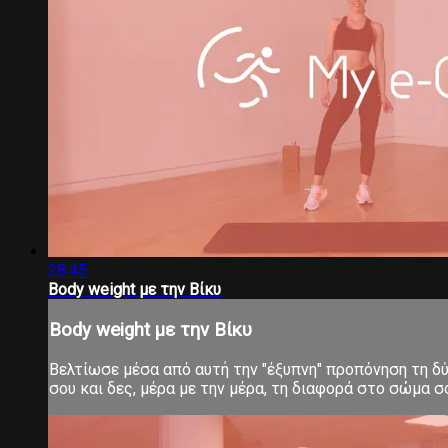
28:45
Body weight με την Βίκυ
Body weight με την Βίκυ
Βελτίωσε μέσα από αυτή την "έξυπνη" προπόνηση τη δύν
σου και δες, μέρα με την μέρα, τη διαφορά στο σώμα 