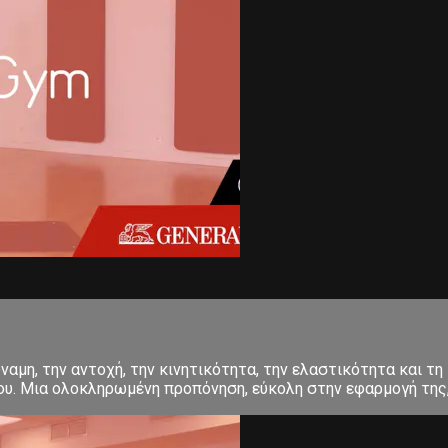
αμη, την αντοχή, την κινητικότητα, την ελαστικότητα και τη 
σου. Μια ολοκληρωμένη προπόνηση, εύκολη στην εφαρμογή της, 