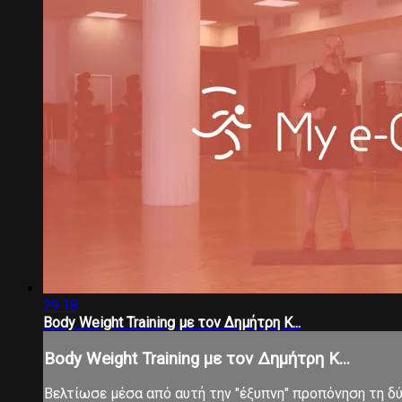
29:18
Body Weight Training με τον Δημήτρη Κ...
Body Weight Training με τον Δημήτρη Κ...
Βελτίωσε μέσα από αυτή την "έξυπνη" προπόνηση τη δύν