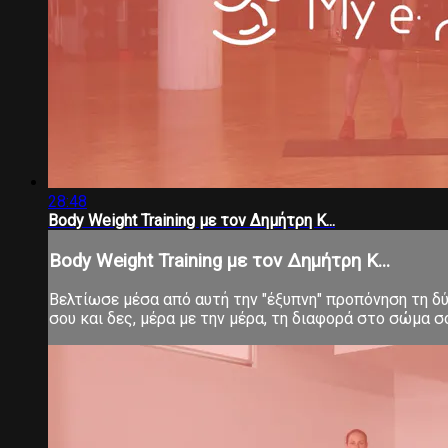
28:48
Body Weight Training με τον Δημήτρη Κ...
Body Weight Training με τον Δημήτρη Κ...
Βελτίωσε μέσα από αυτή την "έξυπνη" προπόνηση τη δύν
σου και δες, μέρα με την μέρα, τη διαφορά στο σώμα 