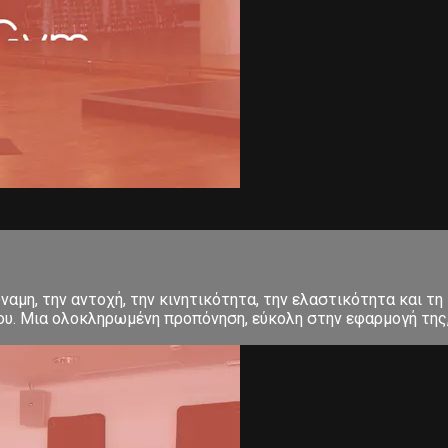
αμη, την αντοχή, την κινητικότητα, την ελαστικότητα και τη 
σου. Μια ολοκληρωμένη προπόνηση, εύκολη στην εφαρμογή της, 