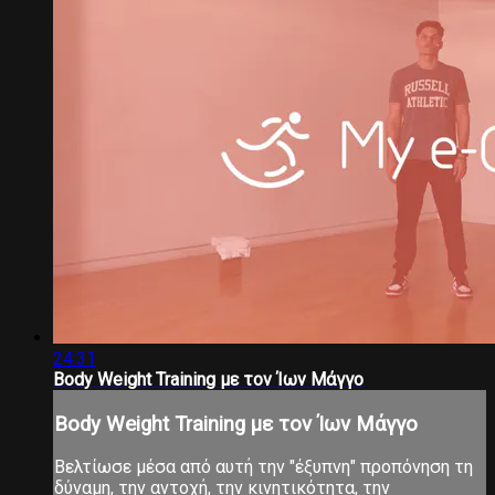
24:31
Body Weight Training με τον Ίων Μάγγο
Body Weight Training με τον Ίων Μάγγο
Βελτίωσε μέσα από αυτή την "έξυπνη" προπόνηση τη
δύναμη, την αντοχή, την κινητικότητα, την