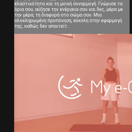
ελαστικότητα και τη μυϊκή συναρμογή. Γνώρισε τα
όρια σου, αύξησε την ενέργεια σου και δες, μέρα με
την μέρα, τη διαφορά στο σώμα σου. Μια
ολοκληρωμένη προπόνηση, εύκολη στην εφαρμογή
της, καθώς δεν απαιτείτ...