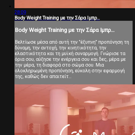
28:09
Body Weight Training με την Σάρα Ιμπρ...
Body Weight Training με την Σάρα Ιμπρ...
Βελτίωσε μέσα από αυτή την "έξυπνη" προπόνηση τη
δύναμη, την αντοχή, την κινητικότητα, την
ελαστικότητα και τη μυϊκή συναρμογή. Γνώρισε τα
όρια σου, αύξησε την ενέργεια σου και δες, μέρα με
την μέρα, τη διαφορά στο σώμα σου. Μια
ολοκληρωμένη προπόνηση, εύκολη στην εφαρμογή
της, καθώς δεν απαιτείτ...