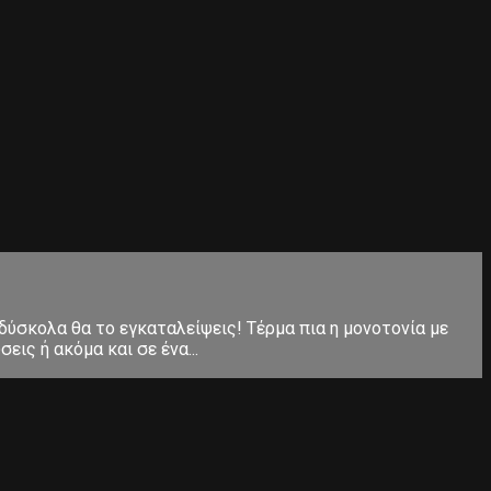
 δύσκολα θα το εγκαταλείψεις! Τέρμα πια η μονοτονία με
ις ή ακόμα και σε ένα...