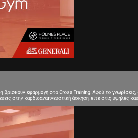
ση βρίσκουν εφαρμογή στο Cross Training. Αφού το γνωρίσεις,
εις στην καρδιοαναπνευστική άσκηση, είτε στις υψηλές καύσε