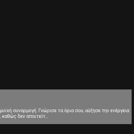
μυϊκή συναρμογή. Γνώρισε τα όρια σου, αύξησε την ενέργεια
καθώς δεν απαιτείτ...