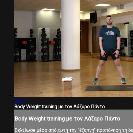
28:31
Body Weight training με τον Λάζαρο Πάντο
Body Weight training με τον Λάζαρο Πάντο
Βελτίωσε μέσα από αυτή την "έξυπνη" προπόνηση τη δύν