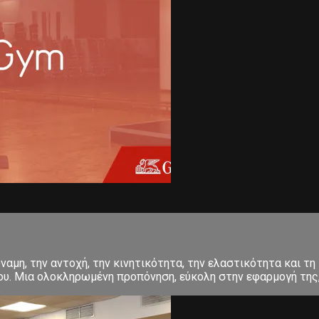
αμη, την αντοχή, την κινητικότητα, την ελαστικότητα και τη 
σου. Μια ολοκληρωμένη προπόνηση, εύκολη στην εφαρμογή της, 