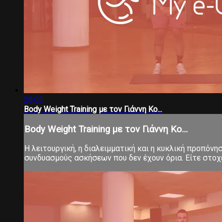
28:03
Body Weight Training με τον Γιάννη Κο...
Body Weight Training με τον Γιάννη Κο...
Η λειτουργική, η διαλειμματική και η κυκλική προπόνη
συνδυασμούς ασκήσεων που δεν έχουν όρια. Είτε στοχεύ