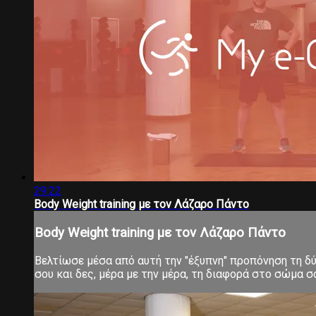
29:22
Body Weight training με τον Λάζαρο Πάντο
Body Weight training με τον Λάζαρο Πάντο
Βελτίωσε μέσα από αυτή την "έξυπνη" προπόνηση τη δύν
σου και δες, μέρα με την μέρα, τη διαφορά στο σώμα 