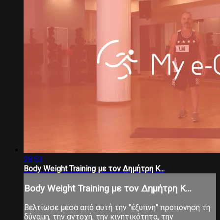
28:53
Body Weight Training με τον Δημήτρη Κ...
Body Weight Training με τον Δημήτρη Κ...
Βελτίωσε μέσα από αυτή την "έξυπνη" προπόνηση τη
δύναμη, την αντοχή, την κινητικότητα, την