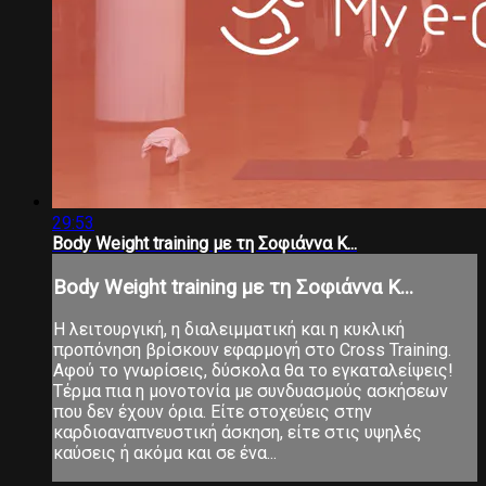
29:53
Βody Weight training με τη Σοφιάννα Κ...
Βody Weight training με τη Σοφιάννα Κ...
Η λειτουργική, η διαλειμματική και η κυκλική
προπόνηση βρίσκουν εφαρμογή στο Cross Training.
Αφού το γνωρίσεις, δύσκολα θα το εγκαταλείψεις!
Τέρμα πια η μονοτονία με συνδυασμούς ασκήσεων
που δεν έχουν όρια. Είτε στοχεύεις στην
καρδιοαναπνευστική άσκηση, είτε στις υψηλές
καύσεις ή ακόμα και σε ένα...