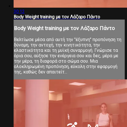
30:12
Body Weight training με τον Λάζαρο Πάντο
Body Weight training με τον Λάζαρο Πάντο
Βελτίωσε μέσα από αυτή την "έξυπνη" προπόνηση τη
δύναμη, την αντοχή, την κινητικότητα, την
ελαστικότητα και τη μυϊκή συναρμογή. Γνώρισε τα
όρια σου, αύξησε την ενέργεια σου και δες, μέρα με
την μέρα, τη διαφορά στο σώμα σου. Μια
ολοκληρωμένη προπόνηση, εύκολη στην εφαρμογή
της, καθώς δεν απαιτείτ...