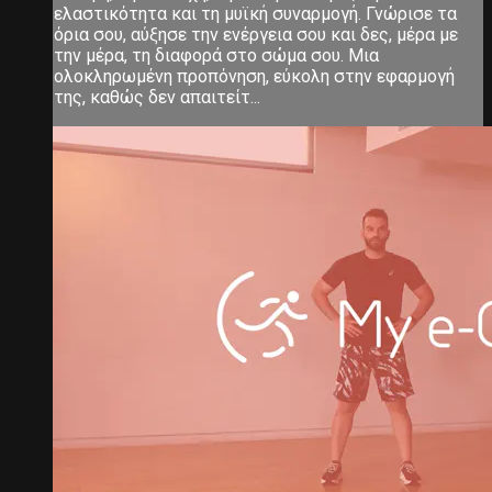
ελαστικότητα και τη μυϊκή συναρμογή. Γνώρισε τα
όρια σου, αύξησε την ενέργεια σου και δες, μέρα με
την μέρα, τη διαφορά στο σώμα σου. Μια
ολοκληρωμένη προπόνηση, εύκολη στην εφαρμογή
της, καθώς δεν απαιτείτ...