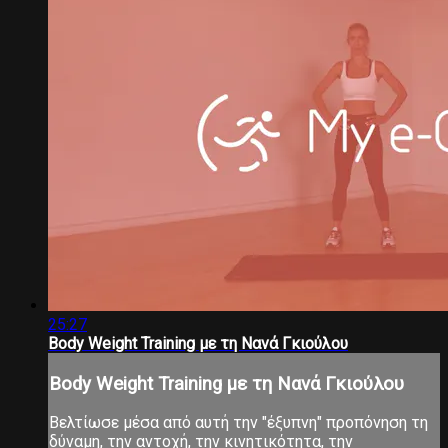
25:27
Body Weight Training με τη Νανά Γκιούλου
Body Weight Training με τη Νανά Γκιούλου
Βελτίωσε μέσα από αυτή την "έξυπνη" προπόνηση τη
δύναμη, την αντοχή, την κινητικότητα, την