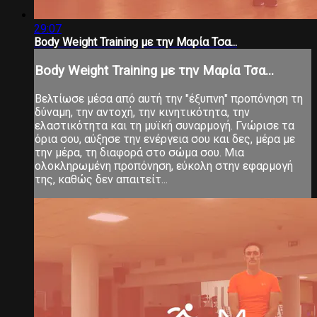
29:07
Body Weight Training με την Μαρία Τσα...
Body Weight Training με την Μαρία Τσα...
Βελτίωσε μέσα από αυτή την "έξυπνη" προπόνηση τη
δύναμη, την αντοχή, την κινητικότητα, την
ελαστικότητα και τη μυϊκή συναρμογή. Γνώρισε τα
όρια σου, αύξησε την ενέργεια σου και δες, μέρα με
την μέρα, τη διαφορά στο σώμα σου. Μια
ολοκληρωμένη προπόνηση, εύκολη στην εφαρμογή
της, καθώς δεν απαιτείτ...