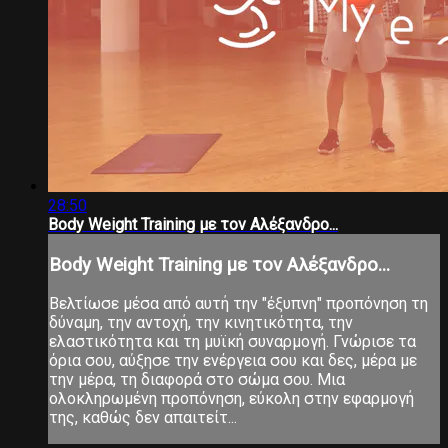
28:50
Body Weight Training με τον Αλέξανδρο...
Body Weight Training με τον Αλέξανδρο...
Βελτίωσε μέσα από αυτή την "έξυπνη" προπόνηση τη
δύναμη, την αντοχή, την κινητικότητα, την
ελαστικότητα και τη μυϊκή συναρμογή. Γνώρισε τα
όρια σου, αύξησε την ενέργεια σου και δες, μέρα με
την μέρα, τη διαφορά στο σώμα σου. Μια
ολοκληρωμένη προπόνηση, εύκολη στην εφαρμογή
της, καθώς δεν απαιτείτ...