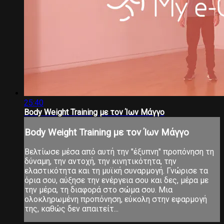
25:40
Body Weight Training με τον Ίων Μάγγο
Body Weight Training με τον Ίων Μάγγο
Βελτίωσε μέσα από αυτή την "έξυπνη" προπόνηση τη
δύναμη, την αντοχή, την κινητικότητα, την
ελαστικότητα και τη μυϊκή συναρμογή. Γνώρισε τα
όρια σου, αύξησε την ενέργεια σου και δες, μέρα με
την μέρα, τη διαφορά στο σώμα σου. Μια
ολοκληρωμένη προπόνηση, εύκολη στην εφαρμογή
της, καθώς δεν απαιτείτ...