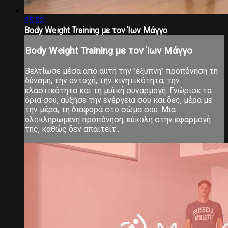
25:52
Body Weight Training με τον Ίων Μάγγο
Body Weight Training με τον Ίων Μάγγο
Βελτίωσε μέσα από αυτή την "έξυπνη" προπόνηση τη
δύναμη, την αντοχή, την κινητικότητα, την
ελαστικότητα και τη μυϊκή συναρμογή. Γνώρισε τα
όρια σου, αύξησε την ενέργεια σου και δες, μέρα με
την μέρα, τη διαφορά στο σώμα σου. Μια
ολοκληρωμένη προπόνηση, εύκολη στην εφαρμογή
της, καθώς δεν απαιτείτ...