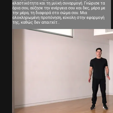
ελαστικότητα και τη μυϊκή συναρμογή. Γνώρισε τα
όρια σου, αύξησε την ενέργεια σου και δες, μέρα με
την μέρα, τη διαφορά στο σώμα σου. Μια
ολοκληρωμένη προπόνηση, εύκολη στην εφαρμογή
της, καθώς δεν απαιτείτ...