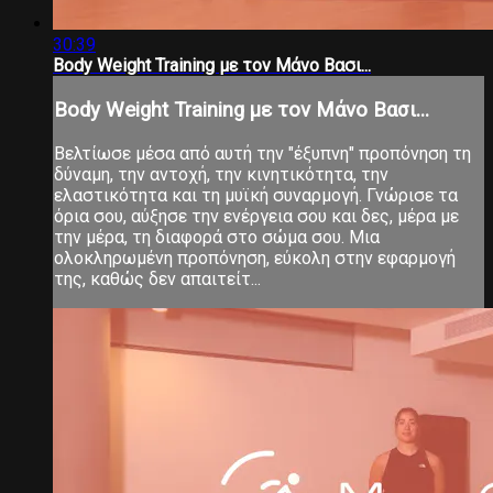
30:39
Body Weight Training με τον Μάνο Βασι...
Body Weight Training με τον Μάνο Βασι...
Βελτίωσε μέσα από αυτή την "έξυπνη" προπόνηση τη
δύναμη, την αντοχή, την κινητικότητα, την
ελαστικότητα και τη μυϊκή συναρμογή. Γνώρισε τα
όρια σου, αύξησε την ενέργεια σου και δες, μέρα με
την μέρα, τη διαφορά στο σώμα σου. Μια
ολοκληρωμένη προπόνηση, εύκολη στην εφαρμογή
της, καθώς δεν απαιτείτ...