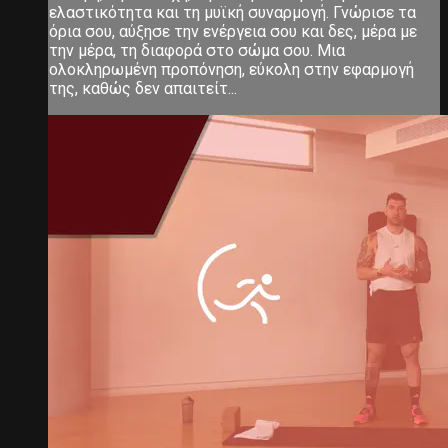
ελαστικότητα και τη μυϊκή συναρμογή. Γνώρισε τα
όρια σου, αύξησε την ενέργεια σου και δες, μέρα με
την μέρα, τη διαφορά στο σώμα σου. Μια
ολοκληρωμένη προπόνηση, εύκολη στην εφαρμογή
της, καθώς δεν απαιτείτ...