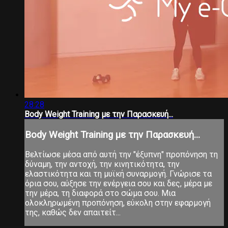
28:28
Body Weight Training με την Παρασκευή...
Body Weight Training με την Παρασκευή...
Βελτίωσε μέσα από αυτή την "έξυπνη" προπόνηση τη
δύναμη, την αντοχή, την κινητικότητα, την
ελαστικότητα και τη μυϊκή συναρμογή. Γνώρισε τα
όρια σου, αύξησε την ενέργεια σου και δες, μέρα με
την μέρα, τη διαφορά στο σώμα σου. Μια
ολοκληρωμένη προπόνηση, εύκολη στην εφαρμογή
της, καθώς δεν απαιτείτ...