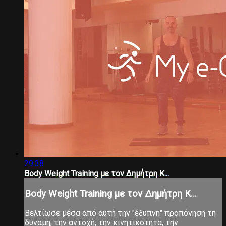
29:38
Body Weight Training με τον Δημήτρη Κ...
Body Weight Training με τον Δημήτρη Κ...
Βελτίωσε μέσα από αυτή την "έξυπνη" προπόνηση τη
δύναμη, την αντοχή, την κινητικότητα, την